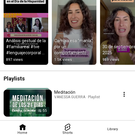
Análisis gestual de la 
Cambia esa “manía” 
#familiareal #tve 
por un 
30 de septiembre
#lenguajecorporal 
comportamiento 
2025
#comunicacionnove
más empatico  
897 views
1.5K views
989 views
rbal 
#coaching 
#coachingemociona
#lenguajecorporal 
l
#comunicacion
Playlists
Meditación
VANESSA GUERRA · Playlist
55
Library
Home
Shorts