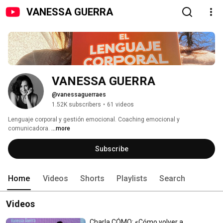
VANESSA GUERRA
VANESSA GUERRA
@vanessaguerraes
1.52K subscribers
•
61 videos
Lenguaje corporal y gestión emocional. Coaching emocional y 
comunicadora. 
...more
Subscribe
Home
Videos
Shorts
Playlists
Search
Videos
Charla CÓMO: «Cómo volver a