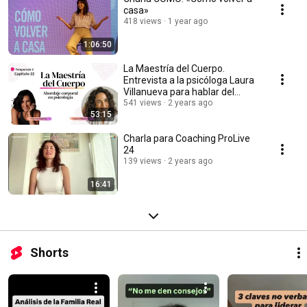
casa»
418 views
1 year ago
1:06:50
La Maestría del Cuerpo.
Entrevista a la psicóloga Laura
Villanueva para hablar del
abordaje corporal
541 views
2 years ago
53:15
Charla para Coaching ProLive
24
139 views
2 years ago
16:41
Shorts