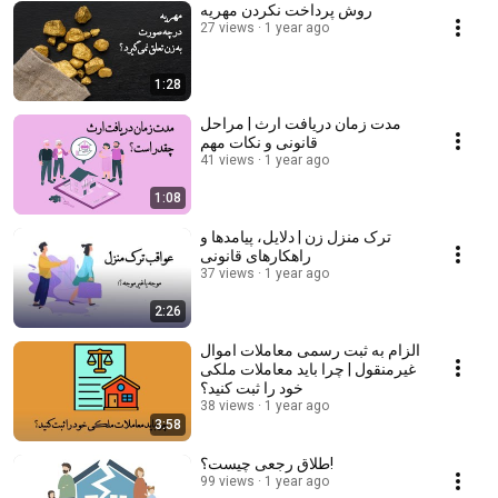
روش پرداخت نکردن مهریه
27 views
1 year ago
1:28
مدت زمان دریافت ارث | مراحل
قانونی و نکات مهم
41 views
1 year ago
1:08
ترک منزل زن | دلایل، پیامدها و
راهکارهای قانونی
37 views
1 year ago
2:26
الزام به ثبت رسمی معاملات اموال
غیرمنقول | چرا باید معاملات ملکی
خود را ثبت کنید؟
38 views
1 year ago
3:58
طلاق رجعی چیست؟!
99 views
1 year ago