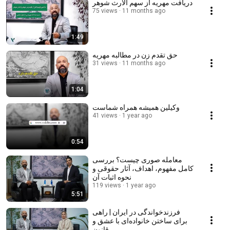
دریافت مهریه از سهم الارث شوهر
75 views
11 months ago
1:49
حق تقدم زن در مطالبه مهریه
31 views
11 months ago
1:04
وکیلین همیشه همراه شماست
41 views
1 year ago
0:54
معامله صوری چیست؟ بررسی
کامل مفهوم، اهداف، آثار حقوقی و
نحوه اثبات آن
119 views
1 year ago
5:51
فرزندخواندگی در ایران | راهی
برای ساختن خانواده‌ای با عشق و
قانون