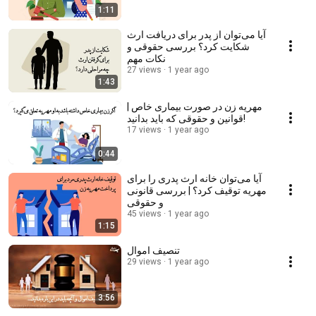
1:11
آیا می‌توان از پدر برای دریافت ارث
شکایت کرد؟ بررسی حقوقی و
نکات مهم
27 views
1 year ago
1:43
مهریه زن در صورت بیماری خاص |
قوانین و حقوقی که باید بدانید!
17 views
1 year ago
0:44
آیا می‌توان خانه ارث پدری را برای
مهریه توقیف کرد؟ | بررسی قانونی
و حقوقی
45 views
1 year ago
1:15
تنصیف اموال
29 views
1 year ago
3:56