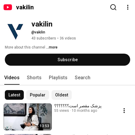
vakilin
vakilin
@vakilin
43 subscribers
•
36 videos
More about this channel
...more
Subscribe
Videos
Shorts
Playlists
Search
Latest
Popular
Oldest
پزشک مقصر است؟؟؟؟؟؟؟
55 views
10 months ago
13:53