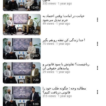
335 views
1 year ago
12:43
خیانت در امانت؛ وقتی اعتماد به
جرم تبدیل می‌شود
49 views
1 year ago
7:25
جدا زندگی کن نفقه رو هم بگیر !
75 views
1 year ago
12:07
رباچیست؟ تفاوتش با سود قانونی و
پیامدهای حقوقی آن
29 views
1 year ago
7:23
مطالبه وجه ؛ چگونه طلب خود را
قانونی دریافت کنیم؟
315 views
1 year ago
5:03