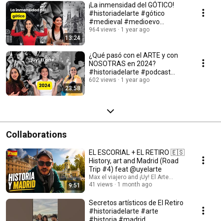
¡La inmensidad del GÓTICO!
#historiadelarte #gótico
#medieval #medioevo
#arquitectura
964 views
1 year ago
13:24
¿Qué pasó con el ARTE y con
NOSOTRAS en 2024?
#historiadelarte #podcast
#sabiasque #felizañonuevo
602 views
1 year ago
23:58
Collaborations
EL ESCORIAL + EL RETIRO 🇪🇸
History, art and Madrid (Road
Trip #4) feat @uyelarte
Max el viajero and ¡Uy! El Arte...
41 views
1 month ago
9:51
Secretos artísticos de El Retiro
#historiadelarte #arte
#historia #madrid