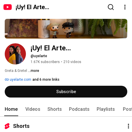
¡Uy! El Arte...
¡Uy! El Arte...
@uyelarte
1.67K subscribers
•
210 videos
Greta & Gretel 
...more
uyelarte.com
and 6 more links
Subscribe
Home
Videos
Shorts
Podcasts
Playlists
Pos
Shorts