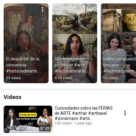
El despertar de la 
Composiciones 
orden compuesto
conciencia 
pictóricas #arte 
toscano 
#historiadelarte 
#historiadelarte 
#historiadelarte 
#arte #historia 
#pinturaartistica
#arte #arquitectu
69 views
5.1K views
1K views
#pintura #art
#antiguaroma 
#arthistory
Videos
Curiosidades sobre las FERIAS
de ARTE #artfair #artbasel
#zonamaco #arts
#contemporaryart
150 views
1 year ago
35:01