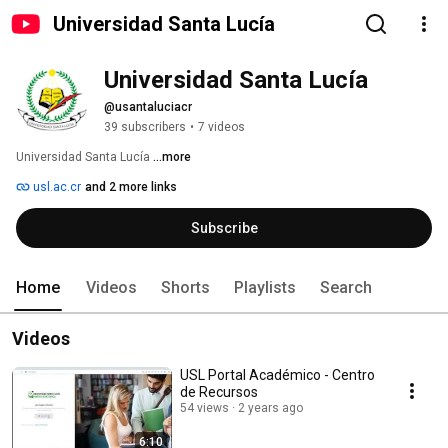
Universidad Santa Lucía
Universidad Santa Lucía
@usantaluciacr
39 subscribers
•
7 videos
Universidad Santa Lucía 
...more
usl.ac.cr
and 2 more links
Subscribe
Home
Videos
Shorts
Playlists
Search
Videos
USL Portal Académico - Centro
de Recursos
54 views
2 years ago
6:10