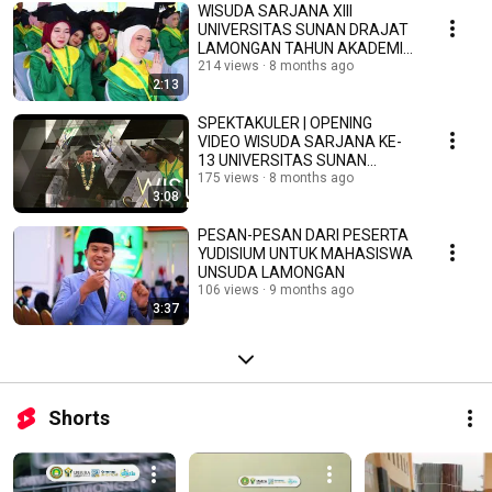
WISUDA SARJANA XIII
UNIVERSITAS SUNAN DRAJAT
LAMONGAN TAHUN AKADEMIk
2024/2025
214 views
8 months ago
2:13
SPEKTAKULER | OPENING
VIDEO WISUDA SARJANA KE-
13 UNIVERSITAS SUNAN
DRAJAT LAMONGAN TAHUN
175 views
8 months ago
3:08
2025
PESAN-PESAN DARI PESERTA
YUDISIUM UNTUK MAHASISWA
UNSUDA LAMONGAN
106 views
9 months ago
3:37
Shorts