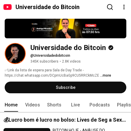
Universidade do Bitcoin
Universidade do Bitcoin
@Universidadedobitcoin
345K subscribers
•
2.8K videos
✅Link da lista de espera para Sala de Day Trade - 
https://chat.whatsapp.com/DCpmUcBaGp9CU5RRCkMcZE 
...more
Subscribe
Home
Videos
Shorts
Live
Podcasts
Playli
💰Lucro bom é lucro no bolso: Lives de Seg a Sex
ás 07:30
BITCOIN HOJE - ANÁLISE DO