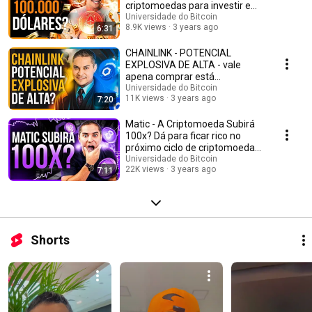
se a nós! Assista à nossa playlist, curta e compartilhe os vídeos que
altamente volátil e sujeito a riscos. É sempre importante realizar sua
criptomoedas para investir em
mais gostar e não se esqueça de se inscrever no canal para não perder
própria pesquisa e análise antes de tomar decisões de investimento.
2023 #ethereum
Universidade do Bitcoin
nenhuma atualização. Estamos ansiosos para acompanhá-lo nessa
Aproveite essa playlist como uma introdução às criptomoedas
8.9K views
3 years ago
6:31
empolgante jornada pelo mundo das criptomoedas!
promissoras para 2023-2024, mas lembre-se de que a diversificação e a
gestão adequada do risco são essenciais ao investir em qualquer ativo
CHAINLINK - POTENCIAL
digital.
EXPLOSIVA DE ALTA - vale
apena comprar está
criptomoeda em 2023? #link
Universidade do Bitcoin
11K views
3 years ago
7:20
Matic - A Criptomoeda Subirá
100x? Dá para ficar rico no
próximo ciclo de criptomoedas?
#matic
Universidade do Bitcoin
22K views
3 years ago
7:11
Shorts