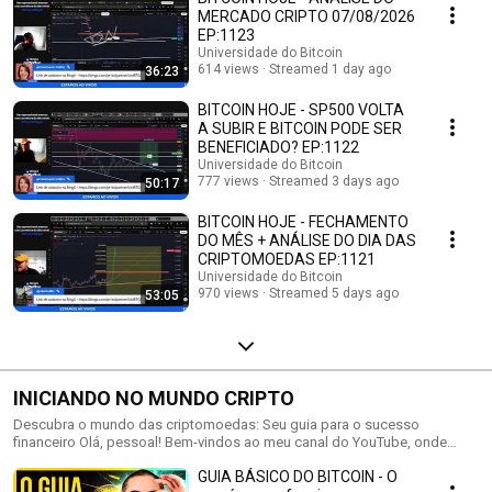
MERCADO CRIPTO 07/08/2026
EP:1123
Universidade do Bitcoin
614 views
Streamed 1 day ago
36:23
BITCOIN HOJE - SP500 VOLTA
A SUBIR E BITCOIN PODE SER
BENEFICIADO? EP:1122
Universidade do Bitcoin
777 views
Streamed 3 days ago
50:17
BITCOIN HOJE - FECHAMENTO
DO MÊS + ANÁLISE DO DIA DAS
CRIPTOMOEDAS EP:1121
Universidade do Bitcoin
970 views
Streamed 5 days ago
53:05
INICIANDO NO MUNDO CRIPTO
Descubra o mundo das criptomoedas: Seu guia para o sucesso
financeiro Olá, pessoal! Bem-vindos ao meu canal do YouTube, onde
exploramos o incrível mundo das criptomoedas. Se você está
GUIA BÁSICO DO BITCOIN - O
começando sua jornada no universo das moedas digitais, este é o lugar