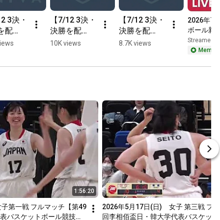
12 3決・
【7/12 3決・
【7/12 3決・
2026年
を配
決勝を配
決勝を配
ボール新
】バスケ
信！】バスケ
信！】バスケ
Streamed 3
views
10K views
8.7K views
Member
インカレ
新人インカレ
新人インカレ
決勝。東
女子。白鴎大
女子。東京医
療保健大
学がタイスコ
療保健大学の
#後藤音
アから得点！
#後藤音羽選
手による
手によるスリ
ー！
ー！
1:56:20
子第一戦 フルマッチ【第49
2026年5月17日(日)　女子 第三戦 フ
表バスケットボール競技大
回李相佰盃日・韓大学代表バスケット