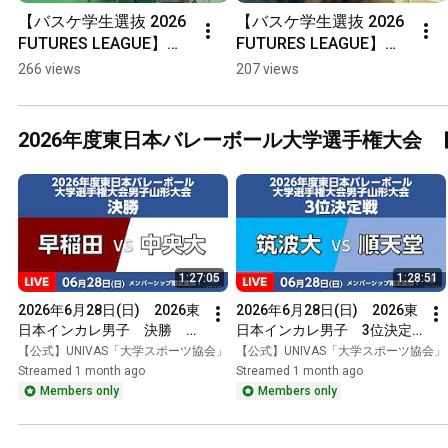
【バスケ学生選抜 2026 
【バスケ学生選抜 2026 
FUTURES LEAGUE】試
FUTURES LEAGUE】第3
合終了まであと10秒!　
戦4Q開始！#25 武井遙
266 views
207 views
#shorts #バスケ #大学
菜選手！#白鷗大学  #バ
バスケ #UNIVAS #学生
スケ #大学バスケ 
選抜 #日本代表 #농구 #
#UNIVAS #学生選抜 #
2026年度東日本バレーボール大学選手権大会
대학농구
日本代表 #농구 #대학농
구
1:27:05
1:28:51
2026年6月28日(日)　2026東
2026年6月28日(日)　2026東
日本インカレ男子　決勝　
日本インカレ男子　3位決定
ー　2026年度東日本バレーボ
戦　ー　2026年度東日本バレ
【公式】UNIVAS「大学スポーツ協会」
【公式】UNIVAS「大学スポーツ協会」
ール大学選手権大会男子関東
ーボール大学選手権大会男子
Streamed 1 month ago
Streamed 1 month ago
大会
関東大会
Members only
Members only