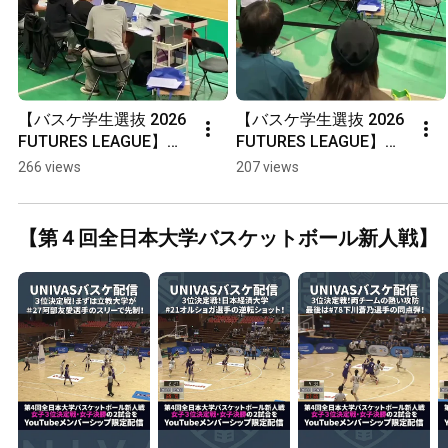
【バスケ学生選抜 2026 
【バスケ学生選抜 2026 
FUTURES LEAGUE】試
FUTURES LEAGUE】第3
合終了まであと10秒!　
戦4Q開始！#25 武井遙
266 views
207 views
#shorts #バスケ #大学
菜選手！#白鷗大学  #バ
バスケ #UNIVAS #学生
スケ #大学バスケ 
選抜 #日本代表 #농구 #
#UNIVAS #学生選抜 #
【第４回全日本大学バスケットボール新人戦】
대학농구
日本代表 #농구 #대학농
구