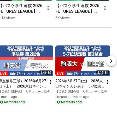
【バスケ学生選抜 2026 
【バスケ学生選抜 2026 
FUTURES LEAGUE】第3
FUTURES LEAGUE】第3
戦池田凛選手のポイン
戦池田凛選手のディフ
1.1K views
6K views
ト！#白鷗大学 #バスケ 
ェンス #白鷗大学 #バス
#大学バスケ #UNIVAS 
ケ #大学バスケ 
#学生選抜 #日本代表 #
#UNIVAS #学生選抜 #
농구 #대학농구
日本代表 #농구 #대학농
구
1:46:10
2:15:31
得点板修正版）2026年6月27
2026年6月27日(土)　2026東
日（土）　2026東日本インカ
日本インカレ男子　5-7位決
レ男子　準決勝第2試合 C1　
定戦 第2試合 C2　ー　2026
【公式】UNIVAS「大学スポーツ協会」
【公式】UNIVAS「大学スポーツ協会」
ー　2026年度東日本バレーボ
年度東日本バレーボール大学
1 month ago
Streamed 1 month ago
ール大学選手権大会男子関東
選手権大会男子関東大会
Members only
Members only
大会