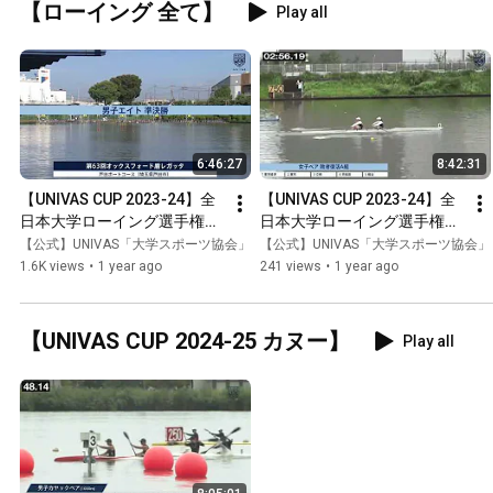
【ローイング 全て】
Play all
6:46:27
8:42:31
【UNIVAS CUP 2023-24】全
【UNIVAS CUP 2023-24】全
日本大学ローイング選手権
日本大学ローイング選手権
（ペア　フォア　クオドルプ
（ペア　フォア　クオドルプ
【公式】UNIVAS「大学スポーツ協会」
【公式】UNIVAS「大学スポーツ協会」
ル　エイト　男女舵手つきフ
ル　エイト　男女舵手つきフ
1.6K views
•
1 year ago
241 views
•
1 year ago
ォア　オックスフォード盾レ
ォア　オックスフォード盾レ
ガッタ　シングルスカル　ダ
ガッタ　シングルスカル　ダ
ブルスカル　決勝）
ブルスカル　予選　準決勝）
【UNIVAS CUP 2024-25 カヌー】
Play all