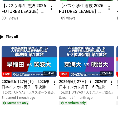
【バスケ学生選抜 2026 
【バスケ学生選抜 2026 
FUTURES LEAGUE】第3
FUTURES LEAGUE】第3
戦佐々木凛選手のポイ
戦菊地美蘭選手の粘り
331 views
189 views
ントで逆転！#白鷗大学 
強さ！#早稲田大学 #バ
#バスケ #大学バスケ 
スケ #大学バスケ 
#UNIVAS #学生選抜 #
#UNIVAS #学生選抜 #
Play all
日本代表 #농구 #대학농
日本代表 #농구 #대학농
구
구
1:54:41
1:50:46
2026年6月27日(土)　2026東
2026年6月27日(土)　2026東
日本インカレ男子　準決勝第
日本インカレ男子　5-7位決
1試合 A1　ー　2026年度東日
定戦 第1試合 A2　ー　2026
【公式】UNIVAS「大学スポーツ協会」
【公式】UNIVAS「大学スポーツ協会」
本バレーボール大学選手権大
年度東日本バレーボール大学
Streamed 1 month ago
Streamed 1 month ago
会男子関東大会
選手権大会男子関東大会
Members only
Members only