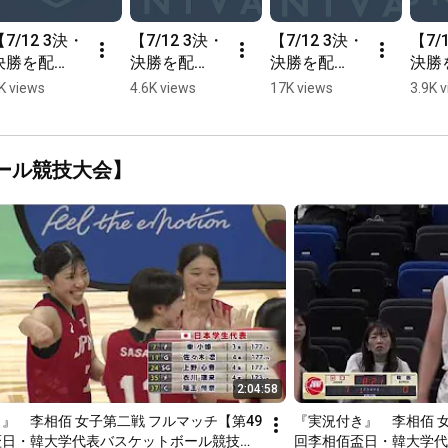
【7/12 3決・
【7/12 3決・
【7/12 3決・
【7/
決勝を配
決勝を配
決勝を配
決勝
信！】バスケ
信！】バスケ
信！】バスケ
信！
K views
4.6K views
17K views
3.9K 
新人インカレ
新人インカレ
新人インカレ
新人
女子3位決定
女子決勝。東
女子決勝。白
女子
戦。終盤で残
京医療保健大
鴎大学#3林
京医
ール競技大会】
り8秒！最後
学、日本代表
咲良選手のス
学の
はどうなる？
にも選ばれた
リーで先制！
羽選
#7後藤音羽
スリ
選手のナイス
ショット！
2:04:58
』　李相佰 女子第二戦 フルマッチ【第49
『実況付き』　李相佰 女
盃日・韓大学代表バスケットボール競技大
回李相佰盃日・韓大学代