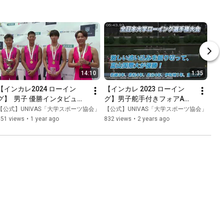
14:10
1:35
【インカレ2024 ローイン
【インカレ 2023 ローイン
グ】  男子 優勝インタビュー
グ】男子舵手付きフォアA決
️
勝 激しい追い込みを振り切っ
【公式】UNIVAS「大学スポーツ協会」
【公式】UNIVAS「大学スポーツ協会」
て、富山国際大が優勝！
851 views
•
1 year ago
832 views
•
2 years ago