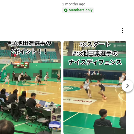
会】
2 months ago
Members only