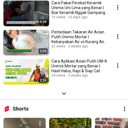
Cara Pakai Perekat Keramik
Unimix Uni-Lima yang Benar |
Biar Keramik Nggak Gampang
Copot
15 views
10 days ago
1:39
Perbedaan Takaran Air Acian
Putih Unimix Mortar |
Kebanyakan Air vs Kurang Air
vs Takaran yang Pas
62 views
2 weeks ago
2:05
Cara Aplikasi Acian Putih UNI-8
Unimix Mortar yang Benar |
Hasil Halus, Rapi & Siap Cat
34 views
3 weeks ago
2:24
Shorts