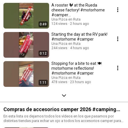
#motorhome
A rooster 🐓 at the Rueda
cheese factory! #motorhome
#camper
#ruedacheesefactory
Una Pizca en Ruta
124 views
2 hours ago
0:49
Starting the day at the RV park!
#motorhome #camper
Una Pizca en Ruta
244 views
4 hours ago
0:12
Stopping for a bite to eat 🍽️
motorhome reflections!
#motorhome #camper
Una Pizca en Ruta
478 views
23 hours ago
1:11
Compras de accesorios camper 2026 #camping
#camperlife #autocaravana
En esta lista os dejamos todos los vídeos en los que pasamos por
distintas tiendas para echar un ojo a todos los accesorios camper para
camping caravanas y autocaravanas que encontramos para nuestras