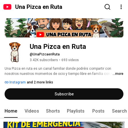
Una Pizca en Ruta
Una Pizca en Ruta
@UnaPizcaenRuta
3.42K subscribers
•
693 videos
Una Pizca en ruta es un canal familiar donde podréis compartir con 
nosotros nuestros momentos de ocio y tiempo libre en familia con nuestra 
...more
perra Pizca. Crearemos contenido familiar relacionado con la vida al aire 
Instagram
and 2 more links
libre y las autocaravanas o caravanas, acampadas y mil aventuras más, 
vamos, ¡acompáñanos! 
Subscribe
Home
Videos
Shorts
Playlists
Posts
Search