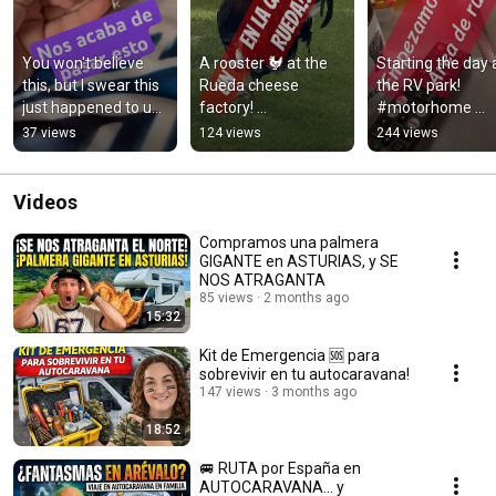
You won't believe 
A rooster 🐓 at the 
Starting the day a
this, but I swear this 
Rueda cheese 
the RV park! 
just happened to us 
factory! 
#motorhome 
#saturday #mystery 
#motorhome 
#camper
37 views
124 views
244 views
#rvlife
#camper 
#ruedacheesefactor
y
Videos
Compramos una palmera
GIGANTE en ASTURIAS, y SE
NOS ATRAGANTA
85 views
2 months ago
15:32
Kit de Emergencia 🆘 para
sobrevivir en tu autocaravana!
147 views
3 months ago
18:52
🚐 RUTA por España en
AUTOCARAVANA… y