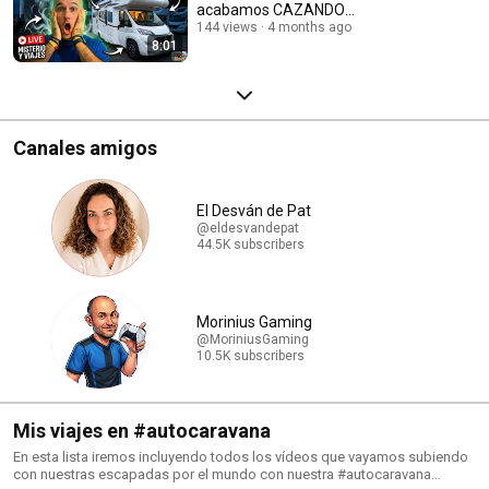
acabamos CAZANDO
FANTASMAS en el Castillo de
144 views
4 months ago
8:01
Arévalo
Canales amigos
El Desván de Pat
@eldesvandepat
44.5K subscribers
Morinius Gaming
@MoriniusGaming
10.5K subscribers
Mis viajes en #autocaravana
En esta lista iremos incluyendo todos los vídeos que vayamos subiendo
con nuestras escapadas por el mundo con nuestra #autocaravana