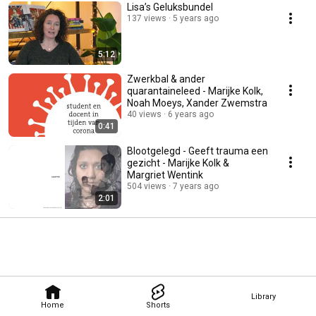
Lisa’s Geluksbundel
137 views
5 years ago
5:12
Zwerkbal & ander
quarantaineleed - Marijke Kolk,
Noah Moeys, Xander Zwemstra
40 views
6 years ago
0:41
Blootgelegd - Geeft trauma een
gezicht - Marijke Kolk &
Margriet Wentink
504 views
7 years ago
2:01
Library
Home
Shorts