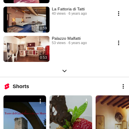
La Fattoria di Tatti
40 views
6 years ago
0:59
Palazzo Malfatti
53 views
6 years ago
0:53
Shorts