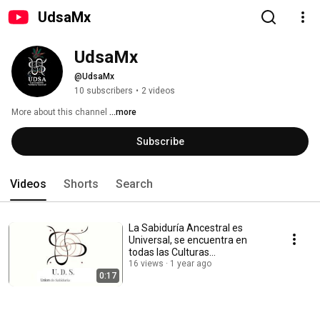
UdsaMx
UdsaMx 
@UdsaMx
10 subscribers
•
2 videos
More about this channel
...more
Subscribe
Videos
Shorts
Search
La Sabiduría Ancestral es
Universal, se encuentra en
todas las Culturas
Ancestrales.UDSA(Sede
16 views
1 year ago
0:17
México