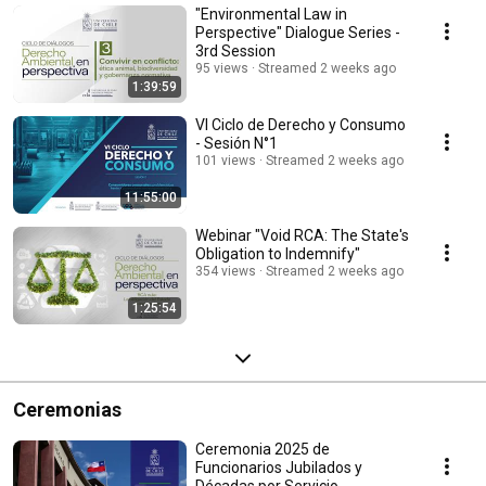
"Environmental Law in
Perspective" Dialogue Series -
3rd Session
95 views
Streamed 2 weeks ago
1:39:59
VI Ciclo de Derecho y Consumo
- Sesión N°1
101 views
Streamed 2 weeks ago
11:55:00
Webinar "Void RCA: The State's
Obligation to Indemnify"
354 views
Streamed 2 weeks ago
1:25:54
Ceremonias
Ceremonia 2025 de
Funcionarios Jubilados y