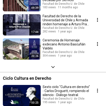
Décadas por Servicio
Facultad de Derecho U. de Chile
183 views
11 months ago
49:39
Facultad de Derecho de la
Universidad de Chile y Armada
rinden homenaje a Arturo Prat
como abogado
Facultad de Derecho U. de Chile
282 views
1 year ago
17:44
Ceremonia de Homenaje
exdecano Antonio Bascuñán
Valdés
Facultad de Derecho U. de Chile
304 views
1 year ago
20:26
Ciclo Cultura en Derecho
Sexto ciclo "Cultura en derecho"
- Carlos Droguett, rompiendo el
silencio - Diálogo teatral.
Facultad de Derecho U. de Chile
195 views
1 year ago
50:25