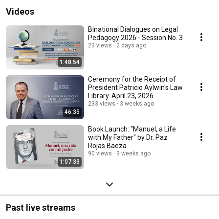
Videos
Binational Dialogues on Legal
Pedagogy 2026 - Session No. 3
23 views
2 days ago
1:48:54
Ceremony for the Receipt of
President Patricio Aylwin's Law
Library. April 23, 2026.
233 views
3 weeks ago
46:35
Book Launch: "Manuel, a Life
with My Father" by Dr. Paz
Rojas Baeza
90 views
3 weeks ago
1:07:33
Past live streams