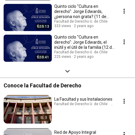
Quinto ciclo "Cultura en
derecho": Jorge Edwards,
¿persona non grata? (11 de
octubre)
Facultad de Derecho U. de Chile
333 views
2 years ago
1:15:13
Quinto ciclo "Cultura en
derecho": Jorge Edwards, el
inútil y el útil de la familia (12 de
octubre)
Facultad de Derecho U. de Chile
225 views
2 years ago
1:10:41
Conoce la Facultad de Derecho
La Facultad y sus Instalaciones
Facultad de Derecho U. de Chile · Playlist
3
Red de Apoyo Integral