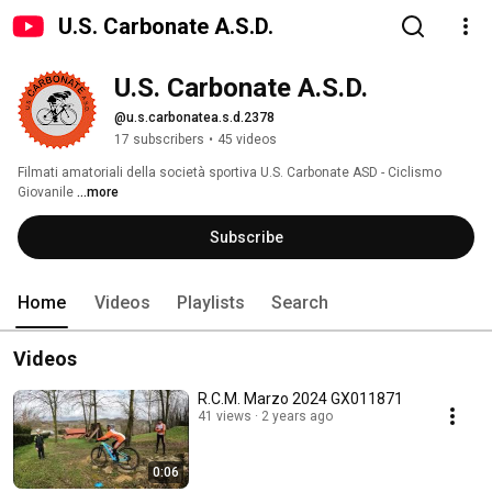
U.S. Carbonate A.S.D.
U.S. Carbonate A.S.D.
@u.s.carbonatea.s.d.2378
17 subscribers
•
45 videos
Filmati amatoriali della società sportiva U.S. Carbonate ASD - Ciclismo 
Giovanile 
...more
Subscribe
Home
Videos
Playlists
Search
Videos
R.C.M. Marzo 2024 GX011871
41 views
2 years ago
0:06