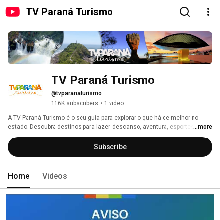
TV Paraná Turismo
TV Paraná Turismo
@tvparanaturismo
116K subscribers
•
1 video
A TV Paraná Turismo é o seu guia para explorar o que há de melhor no 
estado. Descubra destinos para lazer, descanso, aventura, esportes e 
...more
turismo rural, cultural, gastronômico, religioso ou de bem-estar. Além 
disso, acompanhe as principais notícias e eventos do Paraná. 
Subscribe
Home
Videos