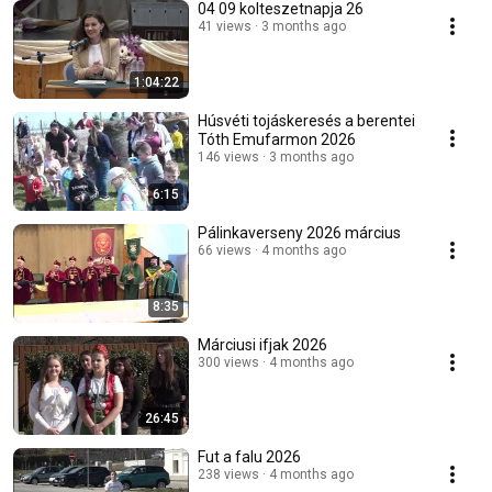
04 09 kolteszetnapja 26
41 views
3 months ago
1:04:22
Húsvéti tojáskeresés a berentei
Tóth Emufarmon 2026
146 views
3 months ago
6:15
Pálinkaverseny 2026 március
66 views
4 months ago
8:35
Márciusi ifjak 2026
300 views
4 months ago
26:45
Fut a falu 2026
238 views
4 months ago