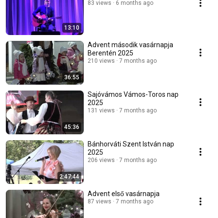
83 views
6 months ago
13:10
Advent második vasárnapja
Berentén 2025
210 views
7 months ago
36:55
Sajóvámos Vámos-Toros nap
2025
131 views
7 months ago
45:36
Bánhorváti Szent István nap
2025
206 views
7 months ago
2:47:44
Advent első vasárnapja
87 views
7 months ago