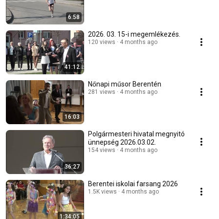
6:58
2026. 03. 15-i megemlékezés.
120 views
4 months ago
41:12
Nőnapi műsor Berentén
281 views
4 months ago
16:03
Polgármesteri hivatal megnyitó
ünnepség 2026.03.02.
154 views
4 months ago
36:27
Berentei iskolai farsang 2026
1.5K views
4 months ago
1:34:05