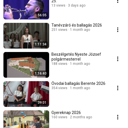
25.
13 views
3 days ago
56:05
Tanévzáró és ballagás 2026
251 views
1 month ago
1:11:34
Beszélgetés Nyeste József
polgármesterrel
188 views
1 month ago
1:16:40
Óvodai ballagás Berente 2026
354 views
1 month ago
39:01
Gyereknap 2026
160 views
2 months ago