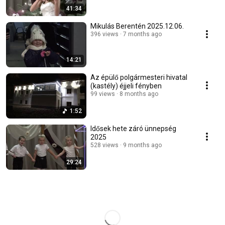
41:34
Mikulás Berentén 2025.12.06.
396 views
7 months ago
14:21
Az épülő polgármesteri hivatal
(kastély) éjjeli fényben
99 views
8 months ago
1:52
Idősek hete záró ünnepség
2025
528 views
9 months ago
29:24