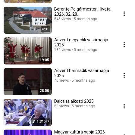
Berente Polgármesteri Hivatal
2026. 02. 28.
545 views
5 months ago
4:31
Advent negyedik vasárnapja
2025
132 views
5 months ago
19:05
Advent harmadik vasárnapja
2025
46 views
5 months ago
28:50
Dalos találkozó 2025
53 views
5 months ago
1:31:47
Magyar kultúra napja 2026