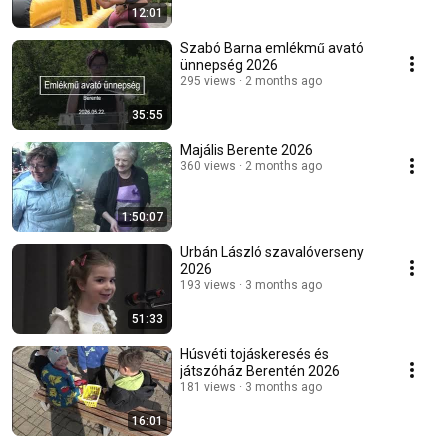
12:01
Szabó Barna emlékmű avató
ünnepség 2026
295 views
2 months ago
35:55
Majális Berente 2026
360 views
2 months ago
1:50:07
Urbán László szavalóverseny
2026
193 views
3 months ago
51:33
Húsvéti tojáskeresés és
játszóház Berentén 2026
181 views
3 months ago
16:01