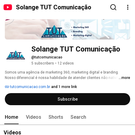
Solange TUT Comunicação
Solange TUT Comunicação
@tutcomunicacao
5 subscribers
•
12 videos
Somos uma agência de marketing 360, marketing digital e branding. 
Nosso diferencial é nossa habilidade de atender clientes não nativos 
...more
digitais, pois compreendemos sua dificuldade em adaptação com o 
tutcomunicacao.com.br
and 1 more link
mundo digital e buscamos inserí-los nesse mercado de forma não 
invasiva. 
Subscribe
Home
Videos
Shorts
Search
Videos