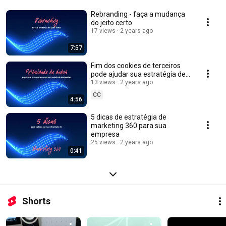
Rebranding - faça a mudança
do jeito certo
17 views
2 years ago
7:57
Fim dos cookies de terceiros
pode ajudar sua estratégia de
Marketing
13 views
2 years ago
CC
4:56
5 dicas de estratégia de
marketing 360 para sua
empresa
25 views
2 years ago
0:41
Shorts