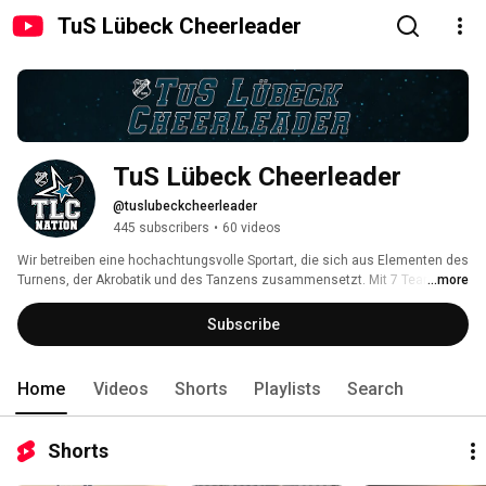
TuS Lübeck Cheerleader
TuS Lübeck Cheerleader
@tuslubeckcheerleader
445 subscribers
•
60 videos
Wir betreiben eine hochachtungsvolle Sportart, die sich aus Elementen des 
Turnens, der Akrobatik und des Tanzens zusammensetzt. Mit 7 Teams im 
...more
Aufbau- und Wettkampfbereich präsentieren wir mit knapp 150 Aktiven 
unseren Verein bei diversen Meisterschaften und Auftritten wie z.B. dem 
Subscribe
Lübecker Volksfestzug. 
Home
Videos
Shorts
Playlists
Search
Shorts