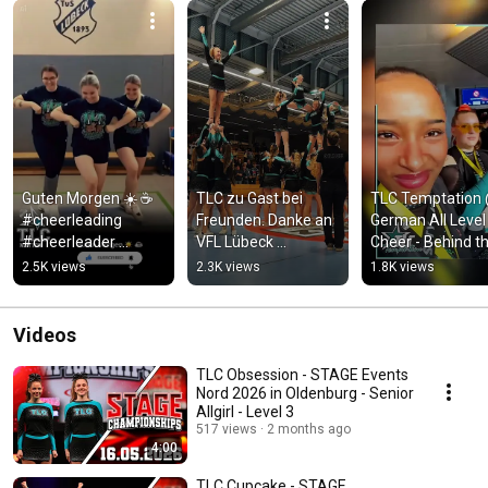
Guten Morgen ☀️ ☕️ 
TLC zu Gast bei 
TLC Temptation 
#cheerleading 
Freunden. Danke an 
German All Level 
#cheerleader 
VFL Lübeck 
Cheer - Behind th
#lübeck 
Schwartau für die 
scenes - Outtake
2.5K views
2.3K views
1.8K views
#gutenmorgen 
Einladung 💙 
#sport
#cheerleading 
#handball
Videos
TLC Obsession - STAGE Events
Nord 2026 in Oldenburg - Senior
Allgirl - Level 3
517 views
2 months ago
4:00
TLC Cupcake - STAGE