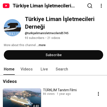
Türkiye Liman İşletmecileri
Derneği
Türkiye Liman İşletmecileri 
Derneği
@turkiyelimanisletmecilerid5745
93 subscribers
•
21 videos
More about this channel
...more
Subscribe
Home
Videos
Live
Search
Videos
TÜRKLİM Tanıtım Filmi
86 views
1 year ago
4:40