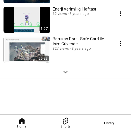
Enerji Verimliliği Haftası
62 views
3 years ago
1:07
Borusan Port - Safe Card İle
İşim Güvende
327 views
3 years ago
55:33
Library
Home
Shorts