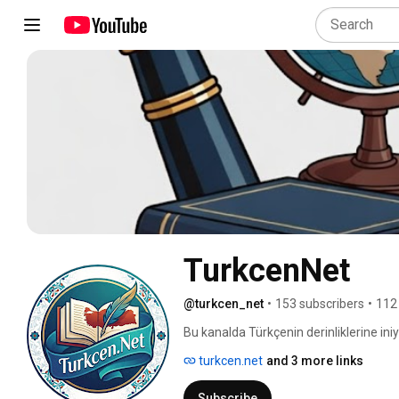
TurkcenNet
@turkcen_net
•
153 subscribers
•
112
Bu kanalda Türkçenin derinliklerine ini
anlatımlarına, eğitici videolardan dilin
turkcen.net
and 3 more links
Özellikle ortaokul öğrencileri ve Türkçe
hem de eğleniyoruz. 
Subscribe