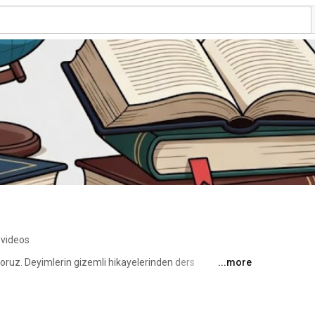
 videos
yoruz. Deyimlerin gizemli hikayelerinden ders 
...more
 en saf haline kadar zengin bir içerik yelpazesi sunuyoruz. 
 gönüllüleri için hazırladığımız videolarla hem öğreniyor 