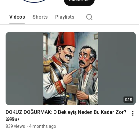
Videos
Shorts
Playlists
3:10
DOKUZ DOĞURMAK: O Bekleyiş Neden Bu Kadar Zor? 
⏳😱👶
839 views
•
4 months ago