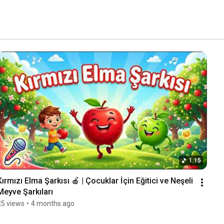
1:15
Kırmızı Elma Şarkısı 🍎 | Çocuklar İçin Eğitici ve Neşeli 
Meyve Şarkıları
25 views
•
4 months ago