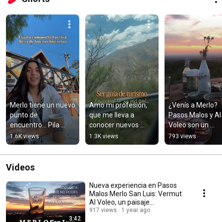
Merlo tiene un nuevo 
Amo mi profesión, 
¿Venís a Merlo? 
punto de 
que me lleva a 
Pasos Malos y Al 
encuentro… Pila 
conocer nuevos 
Voleo son un 
Café Club 
paisajes, caminos y 
IMPERDIBLE en tu
1.6K views
1.3K views
793 views
#merlosanluis 
viajeros 🍀
visita a nuestra 
#cafeamdrun
ciudad 
#merlosanluis
Videos
Nueva experiencia en Pasos
Malos Merlo San Luis: Vermut
Al Voleo, un paisaje
embotellado.
917 views
1 year ago
3:42