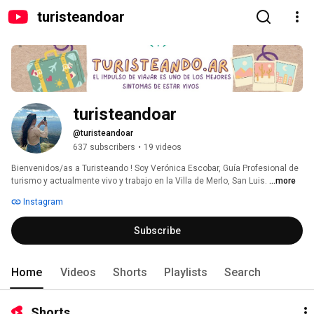
turisteandoar
turisteandoar
@turisteandoar
637 subscribers
•
19 videos
Bienvenidos/as a Turisteando ! Soy Verónica Escobar, Guía Profesional de 
turismo y actualmente vivo y trabajo en la Villa de Merlo, San Luis. 
...more
Instagram
Subscribe
Home
Videos
Shorts
Playlists
Search
Shorts