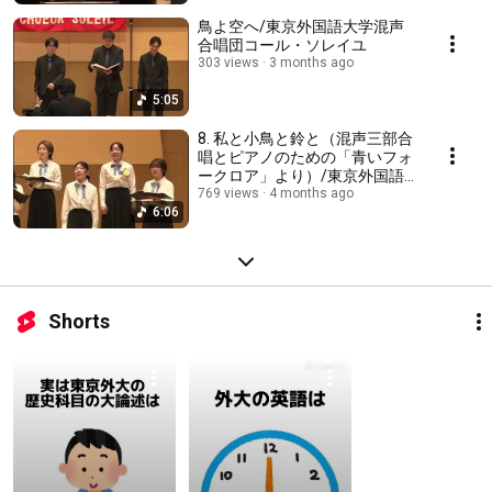
鳥よ空へ/東京外国語大学混声
合唱団コール・ソレイユ
303 views
3 months ago
5:05
8. 私と小鳥と鈴と（混声三部合
唱とピアノのための「青いフォ
ークロア」より）/東京外国語
大学混声合唱団コール・
769 views
4 months ago
6:06
Shorts