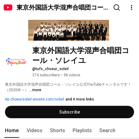
東京外国語大学混声合唱団コー
ル・ソレイユ
東京外国語大学混声合唱団コ
ール・ソレイユ
@tufs_choeur_soleil
274 subscribers
•
98 videos
東京外国語大学混声合唱団コール・ソレイユ公式YouTubeチャンネルです！
（2020年～） 
...more
choeursoleil.wixsite.com/soleil
and 4 more links
Subscribe
Home
Videos
Shorts
Playlists
Search