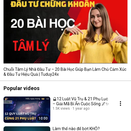
Chuỗi Tâm Lý Nhà Đầu Tư – 20 Bài Học Giúp Bạn Làm Chủ Cảm Xúc
& Đầu Tư Hiệu Quả | Tuduy24x
Popular videos
🔮12 Luật Vũ Trụ & 21 Phụ Lục
– Giải Mã Bí Ẩn Cuộc Sống 🌌✨
1.5K views
1 year ago
10:00
Làm thế nào để bớt KHỔ?