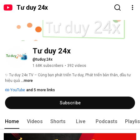
Tư duy 24x
Tư duy 24x
@tuduy.24x
1.68K subscribers
•
392 videos
✨ Tư duy 24x TV – Cùng bạn phát triển Tư duy, Phát triển bản thân, đầu tư 
hiệu quả 
...more
YouTube
and 5 more links
Subscribe
Home
Videos
Shorts
Live
Podcasts
Playli