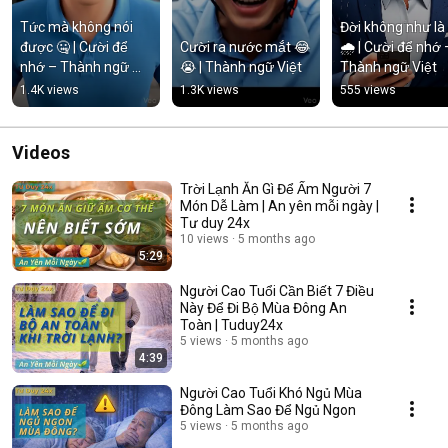
Tức mà không nói 
Đời không như là
được 🤐 | Cười để 
Cười ra nước mắt 😂
🌧️ | Cười để nhớ –
nhớ – Thành ngữ 
😭 | Thành ngữ Việt
Thành ngữ Việt
Việt
1.4K views
1.3K views
555 views
Videos
Trời Lạnh Ăn Gì Để Ấm Người 7
Món Dễ Làm | An yên mỗi ngày |
Tư duy 24x
10 views
5 months ago
5:29
Người Cao Tuổi Cần Biết 7 Điều
Này Để Đi Bộ Mùa Đông An
Toàn | Tuduy24x
5 views
5 months ago
4:39
Người Cao Tuổi Khó Ngủ Mùa
Đông Làm Sao Để Ngủ Ngon
5 views
5 months ago