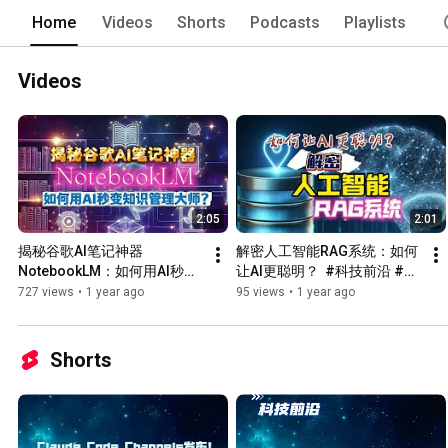
Home
Videos
Shorts
Podcasts
Playlists
Videos
2:05
2:01
揭秘谷歌AI笔记神器
解密人工智能RAG系统：如何
NotebookLM：如何用AI秒变
让AI更聪明？  #科技前沿 #人
知识管理大师？  #科技前沿 
工智能 #RAG
727 views
•
1 year ago
95 views
•
1 year ago
#NotebookLM教程 #AI知识
管理 #智能笔记工具  
#GoogleNotebookLM
Shorts