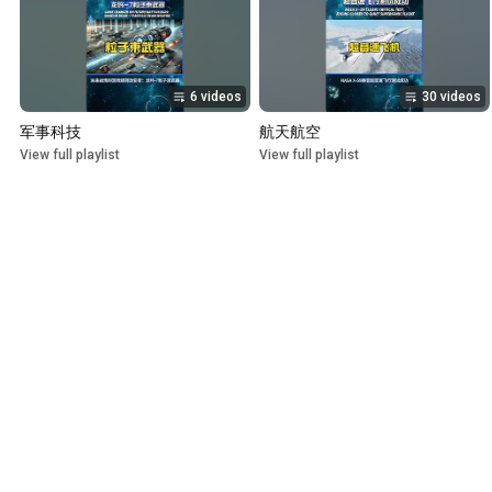
6 videos
30 videos
军事科技
航天航空
View full playlist
View full playlist