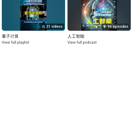
31 videos
96 episodes
量子计算
人工智能
View full playlist
View full podcast