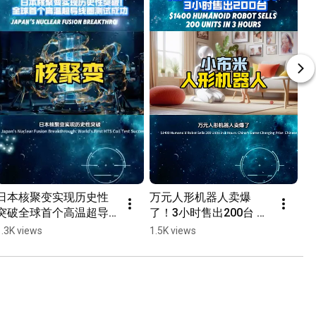
日本核聚变实现历史性
万元人形机器人卖爆
突破全球首个高温超导
了！3小时售出200台 
线圈测试成功Japan's 
$1400 Humanoid Robot 
1.3K views
1.5K views
Nuclear Fusion 
Sells 200 Units in 3 
Breakthrough #科技前
Hours #科技前沿 #人形
沿 #核聚变 #清洁能源 #
机器人 
日本科技 
#HumanoidRobot
#NuclearFusion