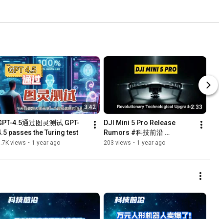
3:42
2:33
GPT-4.5通过图灵测试 GPT-
DJI Mini 5 Pro Release 
4.5 passes the Turing test
Rumors #科技前沿 
#djidrone #大疆无人机 
.7K views
•
1 year ago
203 views
•
1 year ago
#DJImini