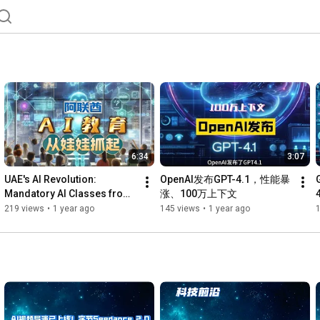
6:34
3:07
UAE's AI Revolution: 
OpenAI发布GPT-4.1，性能暴
Mandatory AI Classes from 
涨、100万上下文
Kindergarten - Can the 
219 views
•
1 year ago
145 views
•
1 year ago
1
World Keep Up?