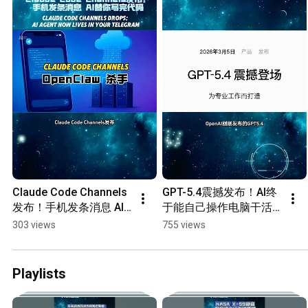
Claude Code Channels
GPT-5.4震撼发布！AI终
发布！手机发条消息 AI
于能自己操作电脑干活
替你写完代码#科技前沿 
的“打工人”来了GPT-5.4 
303 views
755 views
#ClaudeCode #AI编程 
Drops #科技前沿 
#Anthropic #AI智能体 
#GPT54 #AI智能体 #原
#ClaudeChannels
生计算机操作 
Playlists
#AgenticAI