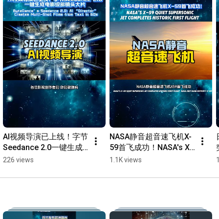
AI视频导演已上线！字节
NASA静音超音速飞机X-
Seedance 2.0一键生成
59首飞成功！NASA's X-
电影级多镜头大片
59 Jet Historic First 
226 views
1.1K views
ByteDance’s Seedance 
Flight #科技前沿 #超音
2.0 #科技前沿 #AI视频 
速飞机 #NASA 
#Seedance20 #Video 
#Supersonic #x59
#AIvideo