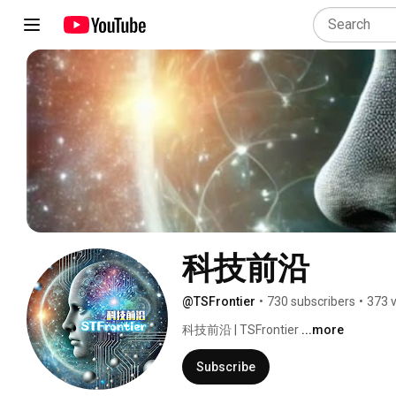
科技前沿
@TSFrontier
•
730 subscribers
•
373 
科技前沿 | TSFrontier 
...more
Subscribe