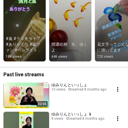
#嵐 #ラストライブ 
#ありがとう #嵐フ
開運絵柄「魚」描く
花文字ってこん
ァン #ペンライト #
よ
に描いてます
満月
18K views
646 views
720 views
Past live streams
ゆみりんといっしょ
10 views
Streamed 8 months ago
32:05
ゆみりんといっしょ 📱
8 views
Streamed 8 months ago