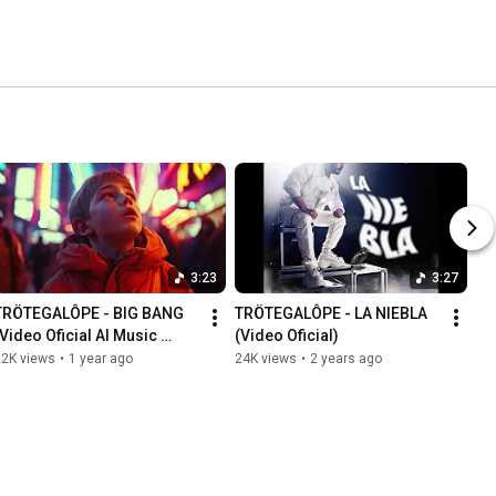
3:23
3:27
TRÖTEGALÔPE - BIG BANG 
TRÖTEGALÔPE - LA NIEBLA 
(Video Oficial AI Music 
(Video Oficial)
Video)
22K views
•
1 year ago
24K views
•
2 years ago