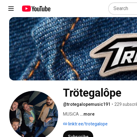
Trötegalôpe 
@trotegalopemusic191
•
229 subscri
MUSiCA 
...more
linktr.ee/trotegalope
Subscribe