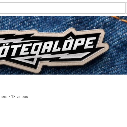
bers
•
13 videos