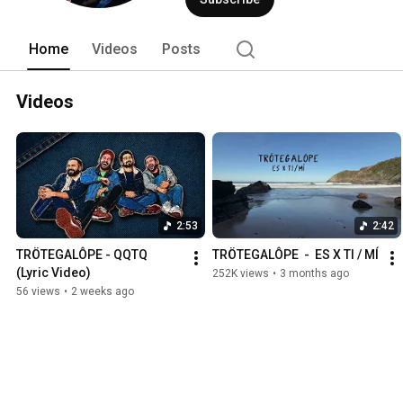
Home
Videos
Posts
Videos
2:53
2:42
TRÖTEGALÔPE - QQTQ  
TRÖTEGALÔPE  -  ES X TI / MÍ
(Lyric Video)
252K views
•
3 months ago
56 views
•
2 weeks ago