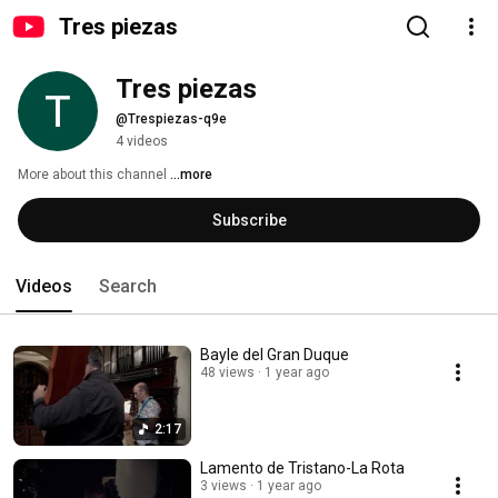
Tres piezas
Tres piezas
@Trespiezas-q9e
4 videos
More about this channel
...more
Subscribe
Videos
Search
Bayle del Gran Duque
48 views
1 year ago
2:17
Lamento de Tristano-La Rota
3 views
1 year ago