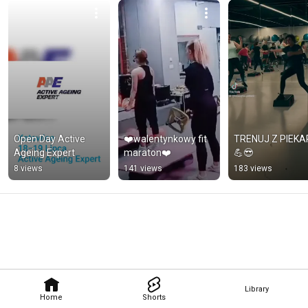
Open Day Active 
❤️walentynkowy fit 
TRENUJ Z PIEKA
Ageing Expert
maraton❤️
💪😎
8 views
141 views
183 views
Library
Home
Shorts