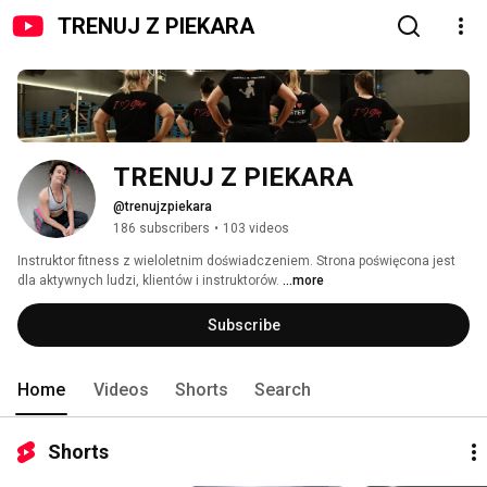
TRENUJ Z PIEKARA
TRENUJ Z PIEKARA
@trenujzpiekara
186 subscribers
•
103 videos
Instruktor fitness z wieloletnim doświadczeniem. Strona poświęcona jest 
dla aktywnych ludzi, klientów i instruktorów. 
...more
Subscribe
Home
Videos
Shorts
Search
Shorts