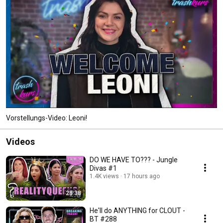
Vorstellungs-Video: Leoni!
Videos
DO WE HAVE TO??? - Jungle
Divas #1
1.4K views
17 hours ago
28:38
He'll do ANYTHING for CLOUT -
BT #288