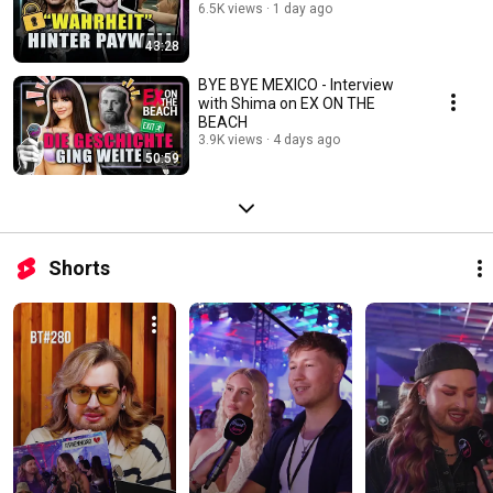
6.5K views
1 day ago
43:28
BYE BYE MEXICO - Interview
with Shima on EX ON THE
BEACH
3.9K views
4 days ago
50:59
Shorts