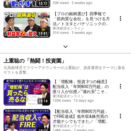
33K views
2 weeks ago
15:11
正を先回りする方法／プロ
の“買い時”を見極めろ！【きし
たかのとスパルタ四季報学園】
【プロの銘柄選び】四季報で
「筋肉質な会社」を見つける方
法／トヨタとパナソニックの業
績の違い／四季報で「真の稼ぎ
東洋経済オンライン
31K views
3 weeks ago
15:41
頭」を見抜く方法／営業利益率
で“いい会社”を見極めろ！【き
したかのとスパルタ四季報学
園】
上重聡の「熱闘！投資園」
元高校球児でフリーアナウンサーの上重聡が、資産運用をテーマに著名
ゲストを直撃。
【「増配株」投資 3つの極意】
配当収入「年間800万円超」の
億り人が伝授／"連れ安”こそ買
い増しチャンス／増配株は「買
東洋経済オンライン
100K views
10 days ago
19:18
ったら売るな！」／相場暴落時
に目をつけるべきセクター／増
配時代はこの先も続く
【配当収入「年間800万円超」
でFIRE達成】低年収&株売買の
才能ナシでもできた／「増配
株」が今アツい理由／銘柄選び
東洋経済オンライン
148K views
2 weeks ago
18:20