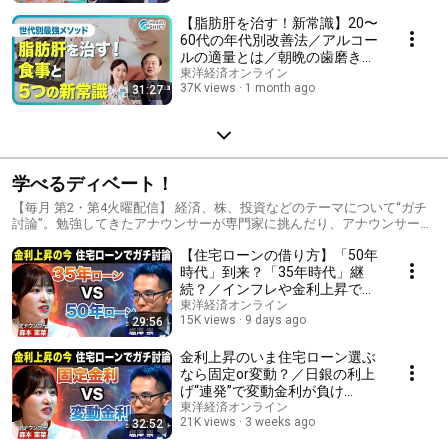
／「加齢臭」攻略法／活性酸素
が体臭の引き金になる
【脂肪肝を治す！新常識】20〜
60代の年代別改善法／アルコー
ルの適量とは／朝晩の歯磨きが
大事な理由／「食前の高カカオ
東洋経済オンライン
37K views
1 month ago
31:27
チョコ」の驚く効果／油は太ら
ない／オススメは酢納豆
学べるディベート！
【毎月 第2・第4火曜配信】 経済、株、投資などのテーマについて“ガチ
討論”。勉強してきたアナウンサーが専門家に挑んだり、アナウンサー同
士で激論を交わしたり、対戦者の組み合わせはさまざま。「ディベー
【住宅ローンの借り方】「50年
ト」という形式を利用することで、視聴者の皆様が楽しく学べる内容に
なっています。
時代」到来？「35年時代」継
続？／インフレや金利上昇で変
わる新常識&最適解！／AIも駆
東洋経済オンライン
15K views
9 days ago
29:56
使して住宅ローンアナリストと
ガチ討論！
金利上昇のいま住宅ローン選ぶ
なら固定or変動？／日銀の利上
げ“連発”で変動金利が負け
る！？／変動金利派は長期分散
東洋経済オンライン
21K views
3 weeks ago
32:52
の積立投資を活用せよ！／森本
アナがAIも駆使して専門家とガ