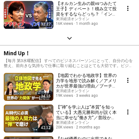
チ討論！
【オルカン生みの親vsつみたて
王子】ディベート！積み立て投
資をするならどっち？「インデ
ックスvsアクティブ」／中野氏
東洋経済オンライン
16K views
1 month ago
32:27
から「インデックスはフリーラ
イド！ズルいじゃないか！」と
鋭い指摘！代田氏の反論は？
Mind Up！
【毎月 第3水曜配信】 すべてのビジネスパーソンにとって、自分の心を
整え、前向きな気持ちで仕事に取り組むことはとても大切です。ビジネ
ススキルを実践に生かすためのヒントを探ります。
【地図でわかる地政学】世界の
力学を地形で読み解く／アメリ
カが世界最強の理由／プーチ
ン・習近平が強権を振るう理由
東洋経済オンライン
19K views
3 weeks ago
34:15
／イラン攻撃の狙い／台湾有事
と世界経済へのリスク／『13歳
からの地政学』
【“禅”を学ぶ人は“本質”を知っ
ている】大愚元勝和尚が説く本
当に幸せな“働き方”／普段から
ギリギリの“決断”をしているか
東洋経済オンライン
20K views
2 months ago
42:12
／「大愚和尚の一問一答」視聴
者からの相談／“勢い”のある人
が周囲を巻き込む
【なぜ優秀なのに出世できな