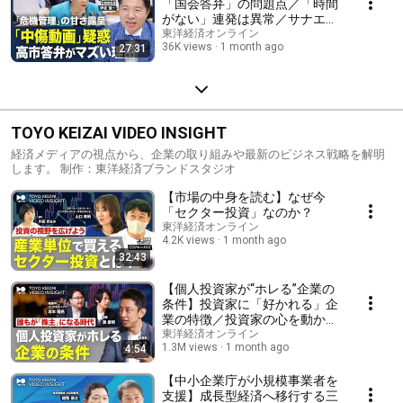
「国会答弁」の問題点／「時間
がない」連発は異常／サナエト
ークンめぐる“利害”／補正予算
東洋経済オンライン
36K views
1 month ago
27:31
も議論不足／今や選挙を左右す
るSNSが「無法地帯」【青山和
弘の政治の見方（伊佐進一）】
TOYO KEIZAI VIDEO INSIGHT
経済メディアの視点から、企業の取り組みや最新のビジネス戦略を解明
します。 制作：東洋経済ブランドスタジオ
【市場の中身を読む】なぜ今
「セクター投資」なのか？
東洋経済オンライン
4.2K views
1 month ago
32:43
【個人投資家が“ホレる”企業の
条件】投資家に「好かれる」企
業の特徴／投資家の心を動かす
コミュニケーションとは／「株
東洋経済オンライン
1.3M views
1 month ago
4:54
を買うまでの行動」をひもとく
IR支援
【中小企業庁が小規模事業者を
支援】成長型経済へ移行する三