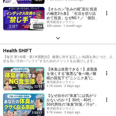
「3つのステップ」／"自分に甘
い”投資家だった／「高配当
株」と「増配株」は違う
【オルカン“生みの親”直伝 投資
の極意3カ条】「生活を切り詰
めて投資」なぜNG？／「個別株
で一発当てたい」欲との向き合
東洋経済オンライン
42K views
1 month ago
17:04
い方／リスク資産は「100-年
齢」パーセントを目安に／コ
ア・サテライトの使い分け
Health SHIFT
【毎月 第1水曜・第1木曜配信】 健康に対する正しい知識を身につけ、人
生を良い方向へ“シフト”するためのメソッドをお届けします。
【体臭は改善できる！】皮脂臭
を強くする“最悪な”食べ物／睡
眠の質低下で“ニンニク臭”に／
肝機能の悪化も体臭に影響／血
東洋経済オンライン
6.1K views
2 days ago
22:03
液検査ではなく皮膚ガス検査／
体臭で“ガン”が分かる「皮膚ガ
ス」研究
【なぜ自分の“体臭”には気がつ
かないのか？】30代・40代・
50代男性の‟体臭”対策／汗が‟悪
臭”に変わる原因／血液から臭
東洋経済オンライン
9.7K views
3 days ago
33:17
う体臭／洗っても落ちない体臭