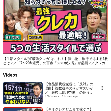
【生活スタイル別“最強クレカ”はこれ！】買い物、旅行で得する1枚
とは？／「7〜20%還元」の盲点「スマホ決済」が必須？／クレカ
140枚持ちの「達人」が選ぶ2枚【新番組・ウエンツ瑛士のマネーフ
ァーム】
Videos
【食品消費税減税に「反対」の
理由】複数税率の何がマズいか
／「最後は総理判断」の危うさ
／税率戻す「2年後」何が起き
3.3K views
4 hours ago
36:17
る？／「協調介入」に臨んだ米
国の思惑／財源不足は「心配な
し」【政治の見方（玉木雄一
【キオクシアどこまで稼ぐ？】