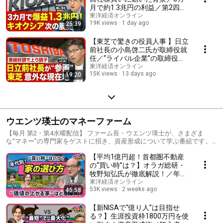
月で約1.3兆円の利益／第2四半
期はさらに稼ぐ／2026年度下期
東洋経済オンライン
19K views
1 day ago
25:39
の見通しは？／推進する「長期
契約」の行方／中国企業台頭の
懸念
【東芝で驚きの役員人事 】日立
前社長の小島啓二氏が取締役就
任／“ライバル企業”の取締役就
任の背景／2025年度営業利益は
東洋経済オンライン
15K views
13 days ago
19:20
3000億円／東芝に吹く「2つの
追い風」／上場廃止から2年半
再上場への布石は？
ウエンツ瑛士のマネーファーム
【毎月 第2・第4水曜配信】 ファーム長・ウエンツ瑛士が、さまざま
な“マネー”の専門家をゲストに招き、資産形成について学ぶ番組です。
コンセプトは「お金は一攫千金を狙うのではなく、畑のように“耕して育
【平均1億円超！首都圏不動産
てる”もの」。 スタイル別（年収別、年齢別、ライフステージ別など）に
紹介することで、幅広い視聴者の資産形成に役立つ情報をお届けしま
の“買い時”は？】オラガ総研・
す。
牧野知弘氏が徹底解説！／年代
別・家選びのヒント／“価値”が
東洋経済オンライン
53K views
2 weeks ago
45:58
上がる家はどう選ぶ？／不動産
価格最高値更新／【ウエンツ瑛
士のマネーファーム】
【新NISAで“億り人”は目指せ
る？】生涯投資枠1800万円を使