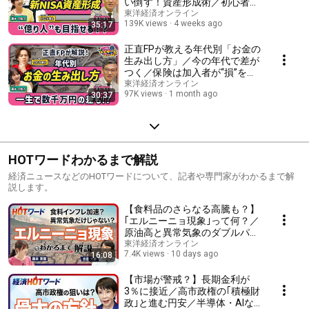
い倒す！資産形成術／初心者に
おすすめのポートフォリオ
東洋経済オンライン
139K views
4 weeks ago
35:17
は“ローリスク・ミドルリター
ン”【ウエンツ瑛士のマネーフ
ァーム】
正直FPが教える年代別「お金の
生み出し方」／今の年代で差が
つく／保険は加入者が“損”をす
る／5年遅れで1000万円以上の
東洋経済オンライン
97K views
1 month ago
30:37
差？／老後不安をどう解消する
か／幸福度を下げない支出整理
HOTワードわかるまで解説
経済ニュースなどのHOTワードについて、記者や専門家がわかるまで解
説します。
【食料品のさらなる高騰も？】
｢エルニーニョ現象｣って何？／
原油高と異常気象のダブルパン
チ／最大20％の食料インフレ／
東洋経済オンライン
7.4K views
10 days ago
16:08
インドは砂糖輸出を制限／コー
ヒー豆が高騰／電力不足で工場
にも影響／日本の対応策は？
【市場が警戒？】長期金利が
3％に接近／高市政権の｢積極財
政｣と進む円安／半導体・AIな