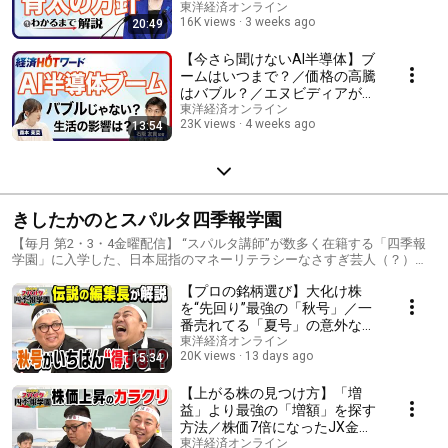
ど17分野に巨額投資の是非／税
東洋経済オンライン
16K views
3 weeks ago
20:49
収の増加はインフレに依存？／
今さら聞けない｢骨太の方針｣
【今さら聞けないAI半導体】ブ
ームはいつまで？／価格の高騰
はバブル？／エヌビディアが作
る“頭脳”の半導体／キオクシア
東洋経済オンライン
23K views
4 weeks ago
13:54
が注目を浴びる理由／AIブーム
が招く製品値上げ／ガジェット
の買いどきはいつ？
きしたかのとスパルタ四季報学園
【毎月 第2・3・4金曜配信】 “スパルタ講師”が数多く在籍する「四季報
学園」に入学した、日本屈指のマネーリテラシーなさすぎ芸人（？）の
きしたかのさん。授業では「投資家のバイブル」とも言われている『会
【プロの銘柄選び】大化け株
社四季報』を使いながら、投資について一から学びます。 「投資に興
味がある！だけど何に投資していいかわからない！」そんな人たちに向
を“先回り”最強の「秋号」／一
けた“投資教育バラエティ番組”です。
番売れてる「夏号」の意外な弱
点／異質の「春号」活用方法／
東洋経済オンライン
20K views
13 days ago
15:34
「企業の継続性リスク」に注意
【きしたかのとスパルタ四季報
学園】
【上がる株の見つけ方】「増
益」より最強の「増額」を探す
方法／株価7倍になったJX金属
の秘密／「進捗率」から上方修
東洋経済オンライン