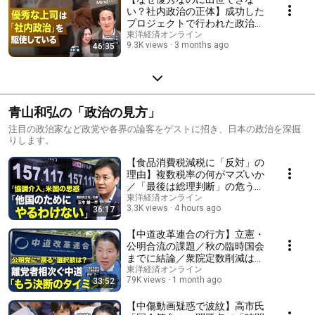
い？社内政治の正体】成功した
プロジェクトで行われた政治行
動／風通しのよい職場は“健
東洋経済オンライン
9.3K views
3 months ago
46:35
全”か？／高パフォーマンスを
上げるマネージャに政治力は必
須スキル／政治力を鍛えるメソ
ッド
青山和弘の「政治の見方」
注目の政治家など政党や各界の論客をゲストに招き、日本の政治を深掘
りします。
【食品消費税減税に「反対」の
理由】複数税率の何がマズいか
／「最後は総理判断」の危うさ
／税率戻す「2年後」何が起き
東洋経済オンライン
3.3K views
4 hours ago
36:17
る？／「協調介入」に臨んだ米
国の思惑／財源不足は「心配な
し」【政治の見方（玉木雄一
【中道改革連合の行方】立憲・
郎）】
公明合流の課題／秋の臨時国会
までに結論／衆院定数削減は
「筋が悪い」／皇室典範改正案
東洋経済オンライン
79K views
1 month ago
33:52
の問題点／自民と再度組む可能
性は【青山和弘の政治の見方
（伊佐進一）】
【中傷動画疑惑で波紋】高市氏