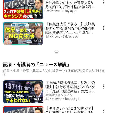
郎）】
自社株買いに動いた背景／3カ
月で約1.3兆円の利益／第2四半
期はさらに稼ぐ／2026年度下期
19K views
1 day ago
25:39
の見通しは？／推進する「長期
契約」の行方／中国企業台頭の
懸念
【体臭は改善できる！】皮脂臭
を強くする“最悪な”食べ物／睡
眠の質低下で“ニンニク臭”に／
肝機能の悪化も体臭に影響／血
6.1K views
2 days ago
22:03
液検査ではなく皮膚ガス検査／
体臭で“ガン”が分かる「皮膚ガ
ス」研究
記者・有識者の「ニュース解説」
産業・企業・経済・政治などの注目テーマを独自の視点で掘り下げま
す。
【食品消費税減税に「反対」の
理由】複数税率の何がマズいか
／「最後は総理判断」の危うさ
／税率戻す「2年後」何が起き
東洋経済オンライン
3.3K views
4 hours ago
36:17
る？／「協調介入」に臨んだ米
国の思惑／財源不足は「心配な
し」【政治の見方（玉木雄一
【キオクシアどこまで稼ぐ？】
郎）】
自社株買いに動いた背景／3カ