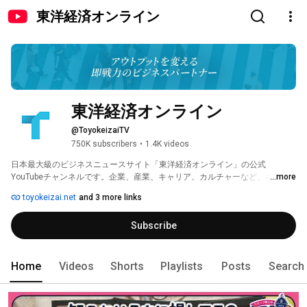
東洋経済オンライン
東洋経済オンライン
@ToyokeizaiTV
750K subscribers
•
1.4K videos
日本最大級のビジネスニュースサイト「東洋経済オンライン」の公式
YouTubeチャンネルです。企業、産業、キャリア、カルチャーなど、あらゆ
...more
るテーマの動画で「はたらく人」のヒントになる情報をお届けします。 
toyokeizai.net
and 3 more links
Subscribe
Home
Videos
Shorts
Playlists
Posts
Search