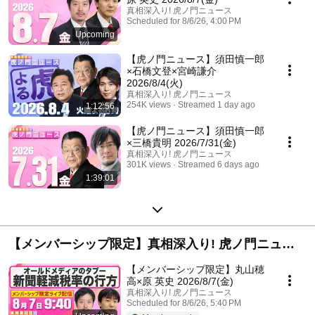
真相深入り! 虎ノ門ニュース
Scheduled for 8/6/26, 4:00 PM
4 waiting
Upcoming
【虎ノ門ニュース】須田慎一郎
×石橋文登×宮崎謙介
2026/8/4(火)
真相深入り! 虎ノ門ニュース
254K views
Streamed 1 day ago
1:12:56
【虎ノ門ニュース】須田慎一郎
×三橋貴明 2026/7/31(金)
真相深入り! 虎ノ門ニュース
301K views
Streamed 6 days ago
1:39:01
【メンバーシップ限定】真相深入り! 虎ノ門ニュー
ス
【メンバーシップ限定】丸山穂
高×原 英史 2026/8/7(金)
真相深入り! 虎ノ門ニュース
Scheduled for 8/6/26, 5:40 PM