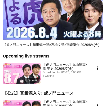
【虎ノ門ニュース】須田慎一郎×石橋文登×宮崎謙介 2026/8/4(火)
Upcoming live streams
【虎ノ門ニュース】丸山穂高×
原 英史 2026/8/7(金)
Scheduled for 8/6/26, 4:00 PM
4 waiting
Upcoming
【公式】真相深入り! 虎ノ門ニュース
【虎ノ門ニュース】丸山穂高×
原 英史 2026/8/7(金)