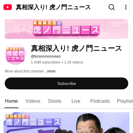
真相深入り! 虎ノ門ニュース
真相深入り! 虎ノ門ニュース
@toranomonnews
1.43M subscribers
•
1.1K videos
More about this channel
...more
Subscribe
Home
Videos
Shorts
Live
Podcasts
Playlist