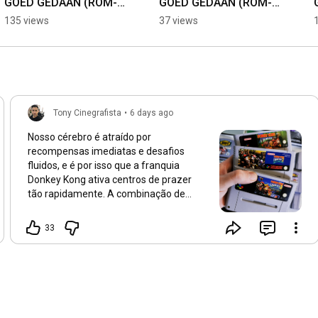
GOED GEDAAN (ROM-
GOED GEDAAN (ROM-
notificações deixe seu like.✔️ 

HACK MARIO WORLD) 
HACK MARIO WORLD) 
135 views
37 views
#mariokart8deluxe 
#shortviral 
#tonycinegrafista
#halloween
#halloween2025
#mariokart 
#shortsyoutube 
#marioodyssey #pc
#shortfeed #ps5 #pc
Tony Cinegrafista
•
6 days ago
Nosso cérebro é atraído por
recompensas imediatas e desafios
fluidos, e é por isso que a franquia
Donkey Kong ativa centros de prazer
tão rapidamente. A combinação de
ritmo alucinante, música cativante e a
quebra constante de obstáculos cria
33
uma curva de aprendizado perfeita que
nos mantém vidrados.