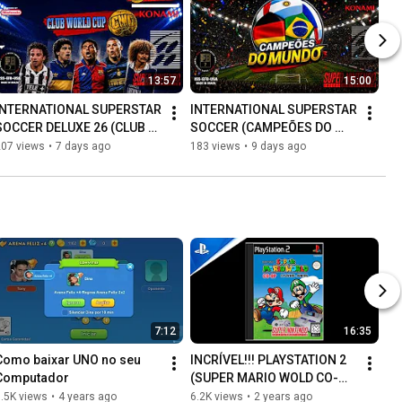
13:57
15:00
INTERNATIONAL SUPERSTAR 
INTERNATIONAL SUPERSTAR 
SOCCER DELUXE 26 (CLUB 
SOCCER (CAMPEÕES DO 
WORLD CUP DELUXE) SUPER 
MUNDO 2026) SUPER 
207 views
•
7 days ago
183 views
•
9 days ago
NINTENDO 
NINTENDO 
#tonycinegrafista
#tonycinegrafista #ps4 
#ps3
7:12
16:35
Como baixar UNO no seu 
INCRÍVEL!!! PLAYSTATION 2 
Computador
(SUPER MARIO WOLD CO-
OP) DIRETAMENTE SO SNES 
.5K views
•
4 years ago
6.2K views
•
2 years ago