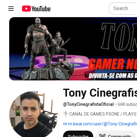
Tony Cinegrafi
@TonyCinegrafistaOficial
•
66K subsc
༒ CANAL DE GAMES PSONE / PLAYSTA
GAME CUBE / BOMBA PATCH  & PES 
m.kwai.com/user/@Tony-Cinegrafi
Subscribe
Community