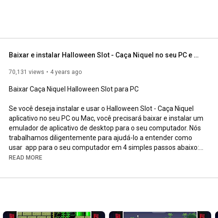
Baixar e instalar Halloween Slot - Caça Niquel no seu PC e Mac
70,131 views
4 years ago
Baixar Caça Niquel Halloween Slot para PC 

Se você deseja instalar e usar o Halloween Slot - Caça Niquel 
aplicativo no seu PC ou Mac, você precisará baixar e instalar um 
emulador de aplicativo de desktop para o seu computador. Nós 
trabalhamos diligentemente para ajudá-lo a entender como 
usar  app para o seu computador em 4 simples passos abaixo: 

READ MORE
Passo 1: Baixe um emulador Android para PC e Mac

Ok. Primeiras coisas primeiro. Se você quiser usar o aplicativo 
em seu computador, primeiro visite o armazenamento do Mac 
ou o Windows AppStore e procure o aplicativo BlueStacks ou o   
Nox App  . A maioria dos tutoriais na web recomenda o 