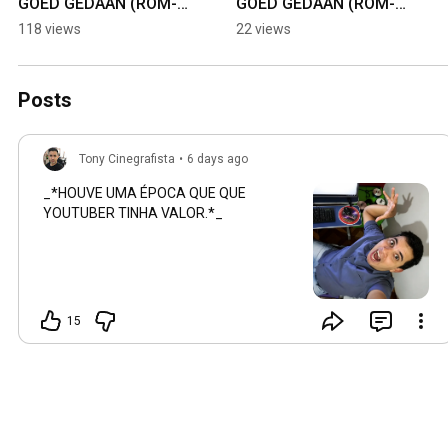
GOED GEDAAN (ROM-
GOED GEDAAN (ROM-
HACK MARIO WORLD) 
HACK MARIO WORLD) 
118 views
22 views
#mario64 #shorts 
# #tonycinegrafista 
#mariokartworld 
#ps4 #nintendo 
#snes9xex #nes
#retrogaming
Posts
Tony Cinegrafista
•
6 days ago
_*HOUVE UMA ÉPOCA QUE QUE
YOUTUBER TINHA VALOR.*_
15