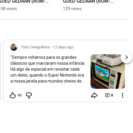
GOED GEDAAN (ROM-
GOED GEDAAN (ROM-
HACK MARIO WORLD) 
HACK MARIO WORLD) 
108 views
129 views
#shorts #shortvideo 
#mario64 #snes9xex 
#shortsfeed 
#retrogaming #snes 
#shortsvideo
#nintendo
Tony Cinegrafista
•
12 days ago
"Sempre voltamos para os grandes
clássicos que marcaram nossa infância.
Há algo de especial em revisitar cada
um deles, quando o Super Nintendo era
a nossa janela para mundos cheios de
cores, desafios e descobertas. Não era
apenas sobre jogar, mas sobre sentir a
40
8
magia de um tempo em que tudo
parecia mais simples e cheio de
possibilidades. Esses clássicos
carregam em si uma força única: a de
nos transportar para memórias que
permanecem vivas, mesmo depois de