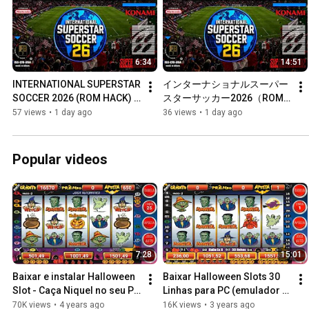
6:34
14:51
INTERNATIONAL SUPERSTAR 
インターナショナルスーパー
SOCCER 2026 (ROM HACK) 
スターサッカー2026（ROM
SUPER NINTENDO 
ハック）スーパーファミコン 
57 views
•
1 day ago
36 views
•
1 day ago
#tonycinegrafista #ps4 
#tonycinegrafista #ps4 
#ps3superslim
#ps3superslim 
#supernintendo #ps5
Popular videos
7:28
15:01
Baixar e instalar Halloween 
Baixar Halloween Slots 30 
Slot - Caça Niquel no seu PC 
Linhas para PC (emulador 
e Mac
grátis)
70K views
•
4 years ago
16K views
•
3 years ago