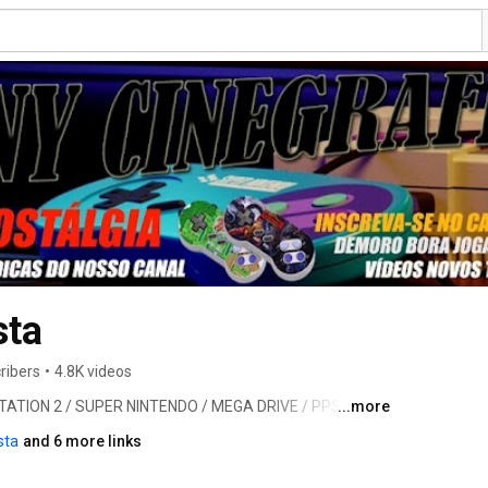
sta
ribers
•
4.8K videos
TION 2 / SUPER NINTENDO / MEGA DRIVE / PPSSPP / 
...more
2025 SOCCER TUDO PRA VOCÊ ༒ 
sta
and 6 more links