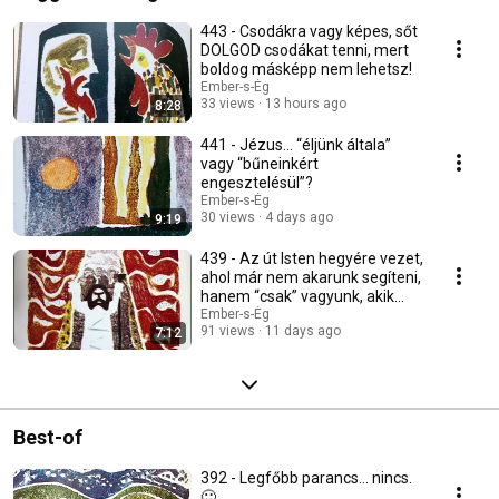
443 - Csodákra vagy képes, sőt
DOLGOD csodákat tenni, mert
boldog másképp nem lehetsz!
Ember-s-Ég
33 views
13 hours ago
8:28
441 - Jézus… “éljünk általa”
vagy “bűneinkért
engesztelésül”?
Ember-s-Ég
30 views
4 days ago
9:19
439 - Az út Isten hegyére vezet,
ahol már nem akarunk segíteni,
hanem “csak” vagyunk, akik
vagyunk.
Ember-s-Ég
91 views
11 days ago
7:12
Best-of
392 - Legfőbb parancs… nincs.
🙂