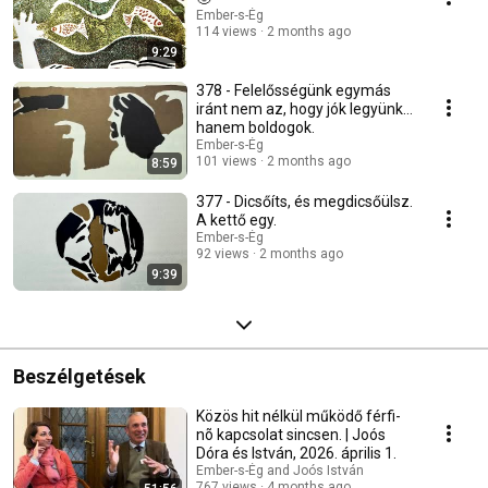
Ember-s-Ég
114 views
2 months ago
9:29
378 - Felelősségünk egymás
iránt nem az, hogy jók legyünk…
hanem boldogok.
Ember-s-Ég
101 views
2 months ago
8:59
377 - Dicsőíts, és megdicsőülsz.
A kettő egy.
Ember-s-Ég
92 views
2 months ago
9:39
Beszélgetések
Közös hit nélkül működő férfi-
nõ kapcsolat sincsen. | Joós
Dóra és István, 2026. április 1.
Ember-s-Ég and Joós István
767 views
4 months ago