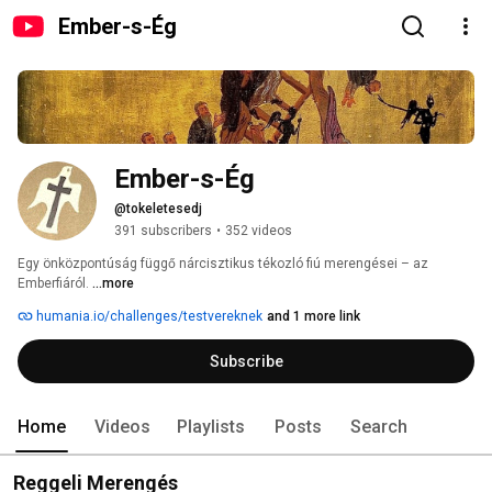
Ember-s-Ég
Ember-s-Ég
@tokeletesedj
391 subscribers
•
352 videos
Egy önközpontúság függő nárcisztikus tékozló fiú merengései – az 
Emberfiáról. 
...more
humania.io/challenges/testvereknek
and 1 more link
Subscribe
Home
Videos
Playlists
Posts
Search
Reggeli Merengés