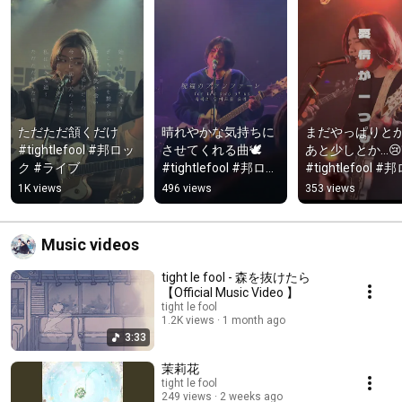
ただただ頷くだけ 
晴れやかな気持ちに
まだやっぱりと
#tightlefool #邦ロッ
させてくれる曲🕊️ 
あと少しとか…😢 
ク #ライブ
#tightlefool #邦ロッ
#tightlefool #
ク #ライブ
ク #ライブ
1K views
496 views
353 views
Music videos
tight le fool - 森を抜けたら
【Official Music Video 】
tight le fool
1.2K views
1 month ago
3:33
茉莉花
tight le fool
249 views
2 weeks ago