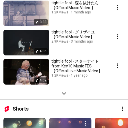
tight le fool - 森を抜けたら
【Official Music Video 】
1.2K views
1 month ago
3:33
tight le fool - グリザイユ
【Official Music Video】
2.9K views
3 months ago
4:35
tight le fool - スターナイト
from Key10 Music FES
【Official Live Music Video】
1.2K views
1 year ago
4:59
Shorts