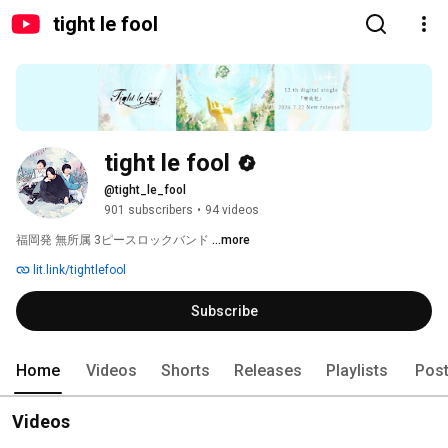
tight le fool
tight le fool
@tight_le_fool
901 subscribers
•
94 videos
福岡発 無所属 3ピースロックバンド 
...more
lit.link/tightlefool
Subscribe
Home
Videos
Shorts
Releases
Playlists
Pos
Videos