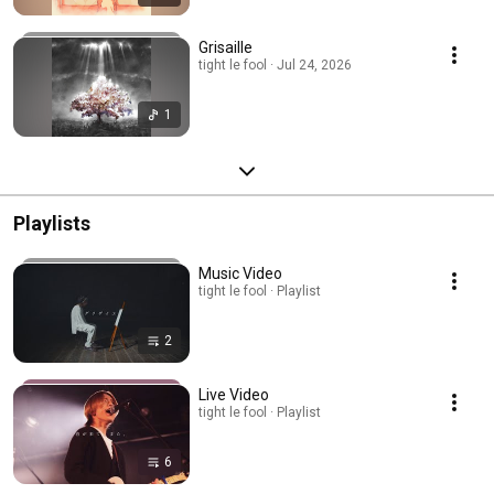
Grisaille
tight le fool · Jul 24, 2026
1
Playlists
Music Video
tight le fool · Playlist
2
Live Video
tight le fool · Playlist
6