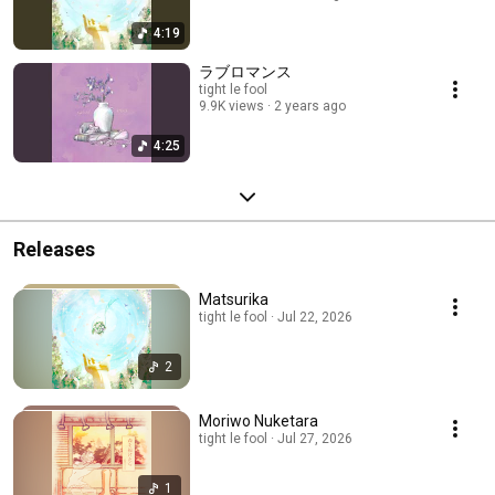
4:19
ラブロマンス
tight le fool
9.9K views
2 years ago
4:25
Releases
Matsurika
tight le fool · Jul 22, 2026
2
Moriwo Nuketara
tight le fool · Jul 27, 2026
1