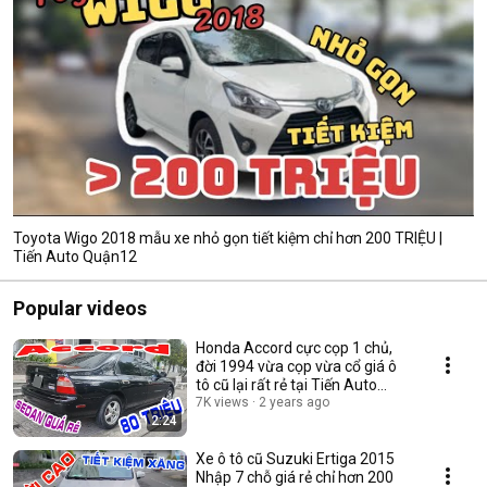
Toyota Wigo 2018 mẫu xe nhỏ gọn tiết kiệm chỉ hơn 200 TRIỆU |
Tiến Auto Quận12
Popular videos
Honda Accord cực cọp 1 chủ,
đời 1994 vừa cọp vừa cổ giá ô
tô cũ lại rất rẻ tại Tiến Auto
Quận 12
7K views
2 years ago
2:24
Xe ô tô cũ Suzuki Ertiga 2015
Nhập 7 chỗ giá rẻ chỉ hơn 200