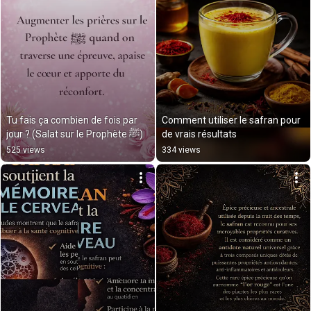
Tu fais ça combien de fois par 
Comment utiliser le safran pour 
jour ? (Salat sur le Prophète ﷺ)
de vrais résultats
525 views
334 views