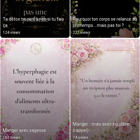
Ta détox ne sert à rien si tu fais 
Pourquoi ton corps se relance au 
ça
printemps… mais pas toi ?
124 views
227 views
Manger… mais avec équilibre 
Manger avec sagesse
(rappel)
162 views
74 views