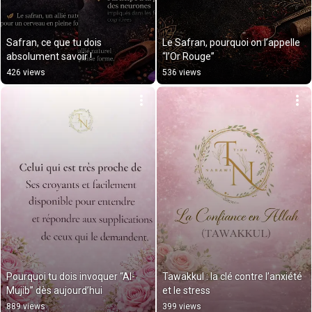
Safran, ce que tu dois 
Le Safran, pourquoi on l’appelle 
absolument savoir !
“l’Or Rouge”
426 views
536 views
Pourquoi tu dois invoquer “Al-
Tawakkul : la clé contre l’anxiété 
Mujib” dès aujourd’hui
et le stress
889 views
399 views