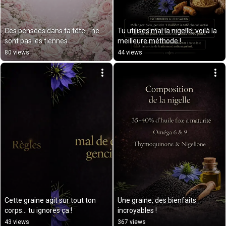
Ces pensées dans ta tête… ne 
Tu utilises mal la nigelle, voilà la 
sont pas les tiennes
meilleure méthode !
80 views
44 views
Cette graine agit sur tout ton 
Une graine, des bienfaits 
corps… tu ignores ça !
incroyables !
43 views
367 views