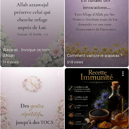
Waswas… Invoque ce nom 
d’Allah
Comment vaincre le waswas ?
314 views
518 views