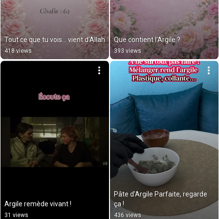
Tout ce que tu vois… vient d’Allah
Que contient l’Argile ?
418 views
393 views
Pâte d’Argile Parfaite, regarde 
Argile remède vivant !
ça !
31 views
436 views