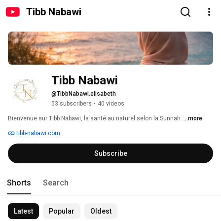
Tibb Nabawi
Tibb Nabawi 
@TibbNabawi.elisabeth
53 subscribers
•
40 videos
Bienvenue sur Tibb Nabawi, la santé au naturel selon la Sunnah. 
...more
tibb-nabawi.com
Subscribe
Shorts
Search
Latest
Popular
Oldest