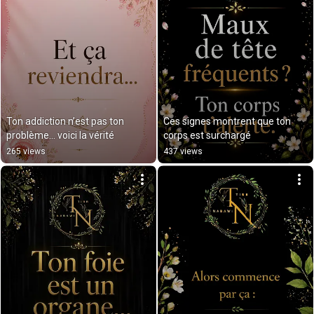
Ton addiction n’est pas ton 
Ces signes montrent que ton 
problème… voici la vérité
corps est surchargé
265 views
437 views