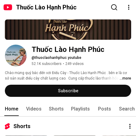
Thuốc Lào Hạnh Phúc
Thuốc Lào Hạnh Phúc
@thuoclaohanhphuc.youtube
52.1K subscribers
•
249 videos
Chào mừng quý bác đến với Điếu Cày - Thuốc Lào Hạnh Phúc . bên e là cơ 
sở sản xuất điếu cày chất lượng cao.  Cung cấp thuốc lào thanh hóa.  
...more
Thuốc lào quảng xương. Thuốc lào ngon êm say hàng đầu tại Việt Nam 
Subscribe
Home
Videos
Shorts
Playlists
Posts
Search
Shorts