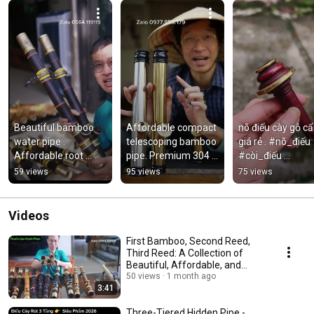
Beautiful bamboo 
Affordable compact 
nõ điếu cày gỗ cẩ
water pipe . 
telescoping bamboo 
giá rẻ . #nõ_điếu  
Affordable root 
pipe. Premium 304 
#còi_điếu 
bamboo water pipe . 
stainless steel travel 
#phụ_kiện_điếu
59 views
95 views
75 views
Premium 5-node 
pipe. Durable and ...
brass-wrapped pipe
Videos
First Bamboo, Second Reed,
Third Reed: A Collection of
Beautiful, Affordable, and
Popular Pipe De...
50 views
1 month ago
3:41
Three-Tiered Hidden Pipe -