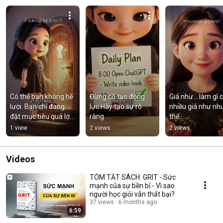
Có thể bạn không hề 
Đừng cố tạo động 
Giá như… làm gì c
lười. Bạn chỉ đang 
lực.Hãy tạo sự rõ 
nhiều giá như như
đặt mục tiêu quá lớn. 
ràng. 
thế… 
#huongnguyentt 
#kyluatbanthan
#huongnguyentt 
1 view
2 views
2 views
#kyluatbanthan
#study 
#kyluatbanthan
Videos
TÓM TẮT SÁCH: GRIT - Sức
mạnh của sự bền bỉ - Vì sao
người học giỏi vẫn thất bại?
37 views
6 months ago
6:59