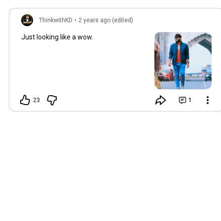
ThinkwithKD
•
2 years ago (edited)
Just looking like a wow.
23
1