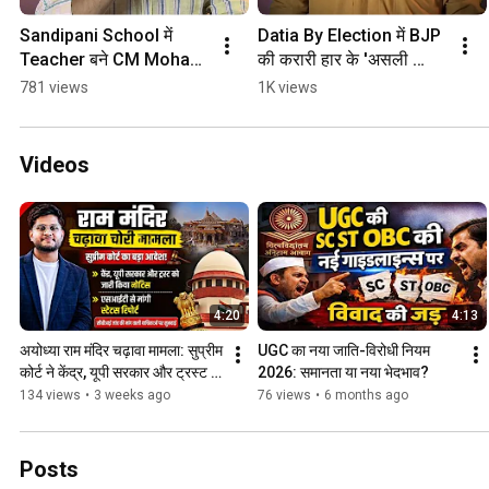
Sandipani School में 
Datia By Election में BJP 
Teacher बने CM Mohan 
की करारी हार के 'असली 
Yadav, छात्रों से किया LIVE 
विलेन' बने Narottam 
781 views
1K views
संवाद | Education  MP 
Mishra !
News
Videos
4:20
4:13
अयोध्या राम मंदिर चढ़ावा मामला: सुप्रीम 
UGC का नया जाति-विरोधी नियम 
कोर्ट ने केंद्र, यूपी सरकार और ट्रस्ट 
2026: समानता या नया भेदभाव?
को भेजा नोटिस
134 views
•
3 weeks ago
76 views
•
6 months ago
Posts