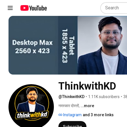
ThinkwithKD
@ThinkwithKD
•
1.11K subscribers
•
3
नमस्कार दोस्तों, 
...more
Instagram
and 3 more links
Subscribe