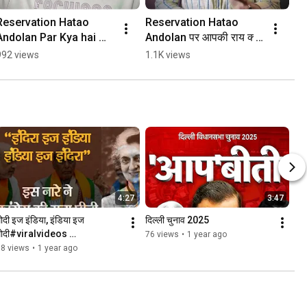
Reservation Hatao 
Reservation Hatao 
Andolan Par Kya hai 
Andolan पर आपकी राय क्या 
Apki Ray ?
है ?.
992 views
1.1K views
4:27
3:47
ोदी इज इंडिया, इंडिया इज 
दिल्ली चुनाव 2025
मोदी#viralvideos 
76 views
•
1 year ago
#trendingreels #रील्स 
68 views
•
1 year ago
#viralvideosyogiadityanath 
#modi