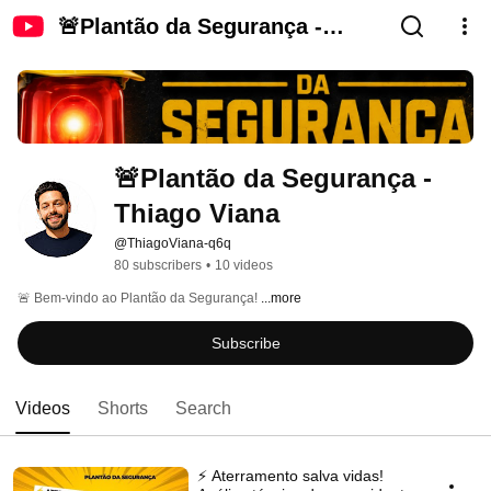
🚨Plantão da Segurança -
Thiago Viana
🚨Plantão da Segurança - 
Thiago Viana
@ThiagoViana-q6q
80 subscribers
•
10 videos
🚨 Bem-vindo ao Plantão da Segurança! 
...more
Subscribe
Videos
Shorts
Search
⚡ Aterramento salva vidas!