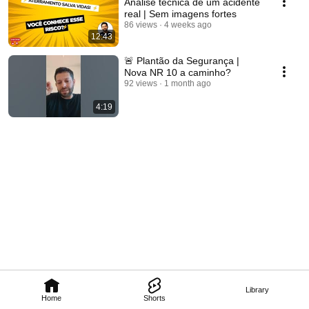
Análise técnica de um acidente
real | Sem imagens fortes
86 views
4 weeks ago
12:43
🚨 Plantão da Segurança |
Nova NR 10 a caminho?
92 views
1 month ago
4:19
Library
Home
Shorts