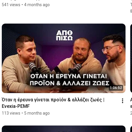
541 views
•
4 months ago
1:06:52
Όταν η έρευνα γίνεται προϊόν & αλλάζει ζωές | 
Evexia-PEMF
113 views
•
5 months ago