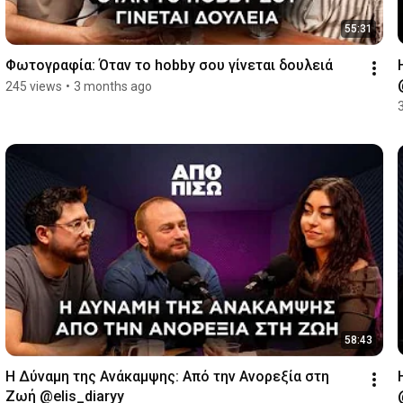
55:31
Φωτογραφία: Όταν το hobby σου γίνεται δουλειά
245 views
•
3 months ago
58:43
Η Δύναμη της Ανάκαμψης: Από την Ανορεξία στη 
Ζωή @elis_diaryy