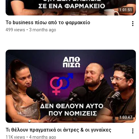
1:01:51
Το business πίσω από το φαρμακείο
499 views
•
3 months ago
1:03:47
Τι θέλουν πραγματικά οι άντρες & οι γυναίκες
11K views
•
4 months ago