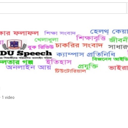
h
•
1 video