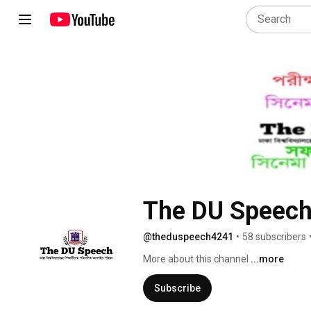
The DU Speec
@theduspeech4241
•
58 subscribers
More about this channel
...more
Subscribe