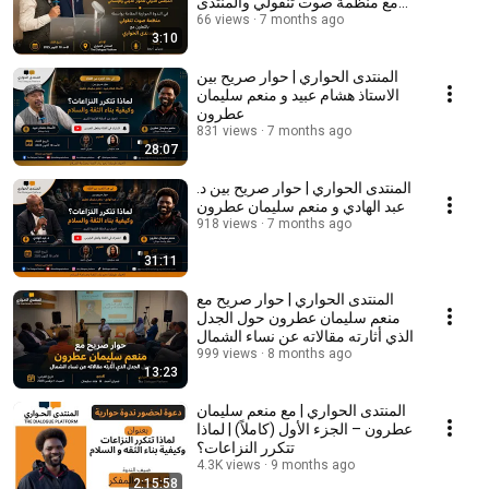
مع منظمة صوت تنقولي والمنتدى
7 months ago
الحواري
66 views
3:10
المنتدى الحواري | حوار صريح بين
الاستاذ هشام عبيد و منعم سليمان
عطرون
831 views
7 months ago
28:07
المنتدى الحواري | حوار صريح بين د.
عبد الهادي و منعم سليمان عطرون
918 views
7 months ago
31:11
المنتدى الحواري | حوار صريح مع
منعم سليمان عطرون حول الجدل
الذي أثارته مقالاته عن نساء الشمال
999 views
8 months ago
13:23
المنتدى الحواري | مع منعم سليمان
عطرون – الجزء الأول (كاملاً) | لماذا
تتكرر النزاعات؟
4.3K views
9 months ago
2:15:58