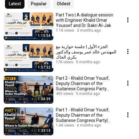
Latest
Popular
Oldest
Part Two | A dialogue session
with Engineer Khalid Omar
Youssef and Dr. Bakri Al-Jak
7.1K views
3 months ago
1:15:54
الجزء الأول | جلسة حوارية مع
المهندس خالد عمر يوسف والدكتور
بكري الجاك
17K views
5 months ago
1:57:32
Part 2 - Khalid Omar Yousif,
Deputy Chairman of the
Sudanese Congress Party
|Where Is Sudan Heading?
495 views
5 months ago
1:04:39
Part 1 - Khalid Omar Yousif,
Deputy Chairman of the
Sudanese Congress Party|
Where Is Sudan Heading?
1.6K views
6 months ago
1:33:15