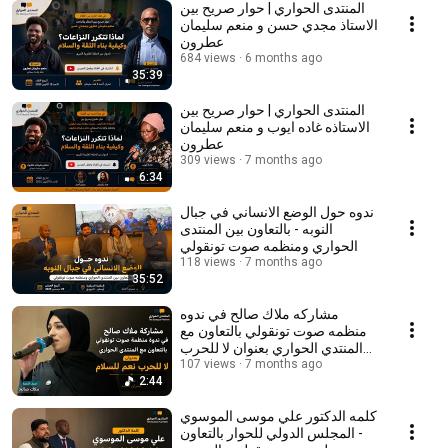
المنتدى الحواري | حوار صريح بين
الاستاذ مجدي حسن و منعم سليمان
عطرون
684 views
6 months ago
35:39
المنتدى الحواري | حوار صريح بين
الاستاذه غاده ايوب و منعم سليمان
عطرون
309 views
7 months ago
6:34
ندوه حول الوضع الانساني في جبال
النوبه - بالتعاون بين المنتدى
الحواري ومنظمه صوت تونقولي
118 views
7 months ago
35:52
مشاركه ملاك صالح في ندوه
منظمه صوت تونقولي بالتعاون مع
المنتدي الحواري بعنوان لا للحرب
7 months ago
نعم للسلام
107 views
2:44
كلمه الدكتور علي موسى الموسوي
- المجلس الدولي للحوار بالتعاون