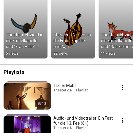
Theater o.N. zieht in 
Theater o.N. zieht in 
Theater o.N. zieht
die Fröbelkapelle ... 
die Fröbelkapelle ... 
die Fröbelkapelle ..
und "Frau Holle" 
und "جنية 
und "Das kleine ro
kommt mit!
Dschinnīya" kommt 
Haus" kommt mit
5 views
22 views
11 views
mit!
Playlists
Trailer Mobil
Theater o.N. · Playlist
12
Audio- und Videotrailer: Ein Fest
für die 13. Fee (6+)
Theater o.N. · Playlist