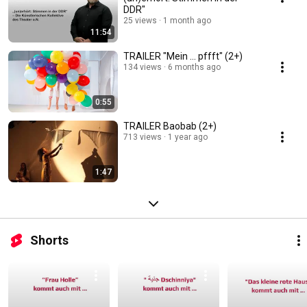
DDR"
25 views
1 month ago
11:54
TRAILER "Mein ... pffft" (2+)
134 views
6 months ago
0:55
TRAILER Baobab (2+)
713 views
1 year ago
1:47
Shorts