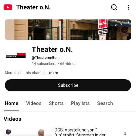
Theater o.N.
Theater o.N.
@TheateronBerlin
94 subscribers
•
66 videos
More about this channel
...more
Subscribe
Home
Videos
Shorts
Playlists
Search
Videos
DGS: Vorstellung von "
(un)erhört: Stimmen in der