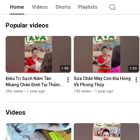
Home
Videos
Shorts
Playlists
Popular videos
1:05
1:03
Điều Trị Sạch Nám Tàn 
Sửa Chân Mày Con Đĩa Hỏng 
Nhang Chân Đinh Tại Thẩm 
Về Phong Thủy
Mỹ Viện LAVA
206 views
•
1 year ago
195 views
•
1 year ago
Videos