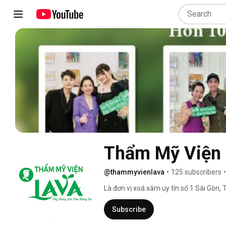
Thẩm Mỹ Viện 
@thammyvienlava
•
125 subscribers
•
Là đơn vị xoá xăm uy tín số 1 Sài Gòn
xoá xăm hiện đại nhất thế giới. Thẩm M
nhất Pico Pro Max với nhiều ưu điểm vượ
Subscribe