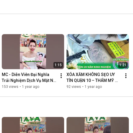
1:15
1:21
MC - Diễn Viên Đại Nghĩa 
XÓA XĂM KHÔNG SẸO UY 
Trải Nghiệm Dịch Vụ Mặt Nạ 
TÍN QUẬN 10 – THẨM MỸ 
Giác Vàng Nano Tại Thẩm 
VIỆN LAVA, ĐỊA CHỈ HÀNG 
153 views
•
1 year ago
92 views
•
1 year ago
Mỹ Viện Lava
ĐẦU TẠI TP.HCM