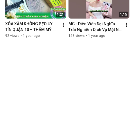
1:21
1:15
XÓA XĂM KHÔNG SẸO UY 
MC - Diễn Viên Đại Nghĩa 
TÍN QUẬN 10 – THẨM MỸ 
Trải Nghiệm Dịch Vụ Mặt Nạ 
VIỆN LAVA, ĐỊA CHỈ HÀNG 
Giác Vàng Nano Tại Thẩm 
92 views
•
1 year ago
153 views
•
1 year ago
ĐẦU TẠI TP.HCM
Mỹ Viện Lava