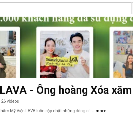
LAVA - Ông hoàng Xóa xăm
26 videos
, Thẩm Mỹ Viện LAVA luôn cập nhật những dòng công nghệ 
...more
ỹ Viện LAVA hiện sở hữu công nghệ xoá xăm tiên tiến 
t trội 