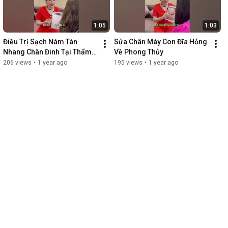
1:05
1:03
Điều Trị Sạch Nám Tàn 
Sửa Chân Mày Con Đĩa Hỏng 
Nhang Chân Đinh Tại Thẩm 
Về Phong Thủy
Mỹ Viện LAVA
206 views
•
1 year ago
195 views
•
1 year ago