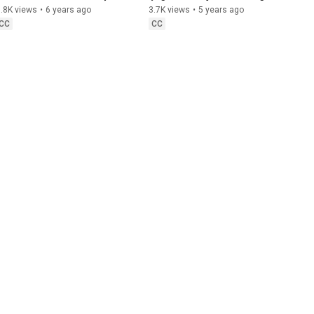
(2020) Türkçe Altyazılı
Sonu (Türkçe Altyazılı)
.8K views
•
6 years ago
3.7K views
•
5 years ago
CC
CC