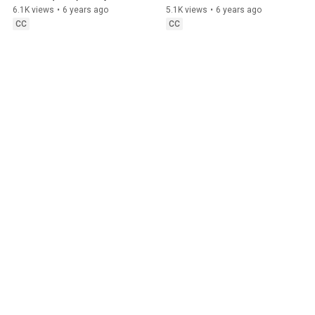
Altyazılı
Postmoderniteye (2011) 
6.1K views
•
6 years ago
5.1K views
•
6 years ago
Türkçe Altyazılı
CC
CC