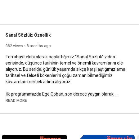
Sanal Sözlük: Öznellik
382 views
8 months ago
Terrabayt ekibi olarak başlattığımız “Sanal Sözlük” video 
serisinde, düşünce tarihinin temel ve önemli kavramlarını ele 
alıyoruz. Bu seride, günlük yaşamda sıkça karşılaştığımız ama 
tarihsel ve felsefi kökenlerini çoğu zaman bilmediğimiz 
kavramları mercek altına alıyoruz.

İlk programımızda Ege Çoban, son derece yaygın olarak 
kullanılan ancak tartışmalı ve çetrefilli bir kavramsal arka plana 
READ MORE
sahip olan “öznellik” kavramını inceliyor. Bu bölümde, öznelliğin 
tarihsel evrimi, farklı düşünürler tarafından nasıl ele alındığı ve 
modern düşüncede nasıl bir rol oynadığı üzerine kapsamlı bir 
tartışma bulacaksınız.

Düşünce tarihine ilgi duyan herkes için hem bilgilendirici hem de 