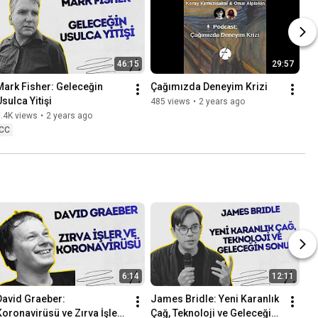
46:15
29:57
Mark Fisher: Geleceğin 
Çağımızda Deneyim Krizi
Usulca Yitişi
485 views
•
2 years ago
.4K views
•
2 years ago
CC
6:14
12:11
David Graeber: 
James Bridle: Yeni Karanlık 
Koronavirüsü ve Zırva İşler 
Çağ, Teknoloji ve Geleceğin 