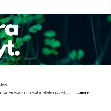
ideos
mizi: yeryüzü ve mevcut alfabelerin büyük bir 
...more
eden veri boyutu olan bayt. Dijital dünyayla yerin 
ijital mecrada konu etmek derdimiz. 