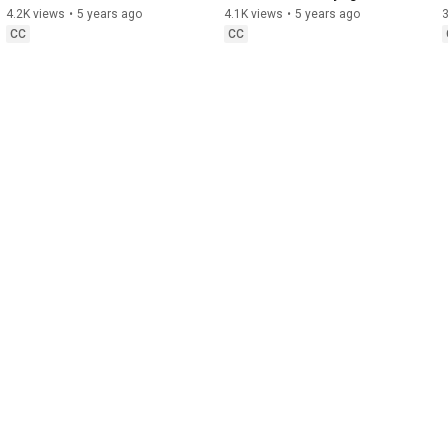
Politikalarına Bayılır? 
4.2K views
•
5 years ago
4.1K views
•
5 years ago
3
(Türkçe Altyazılı)
CC
CC