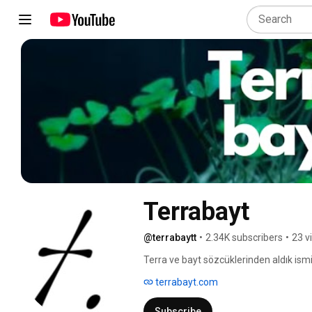
Terrabayt
@terrabaytt
•
2.34K subscribers
•
23 v
Terra ve bayt sözcüklerinden aldık ismi
çoğunluğunda tek bir karaktere tekabül 
terrabayt.com
kesişiminde, ikisine dair her şeyi bu d
Subscribe