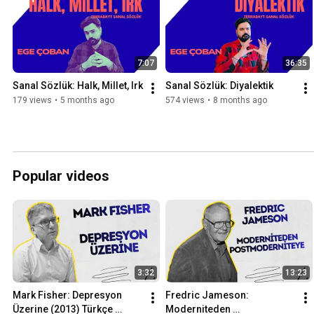
7:07
36:35
Sanal Sözlük: Halk, Millet, Irk
Sanal Sözlük: Diyalektik
179 views
•
5 months ago
574 views
•
8 months ago
Popular videos
3:32
13:23
Mark Fisher: Depresyon 
Fredric Jameson: 
Üzerine (2013) Türkçe 
Moderniteden 