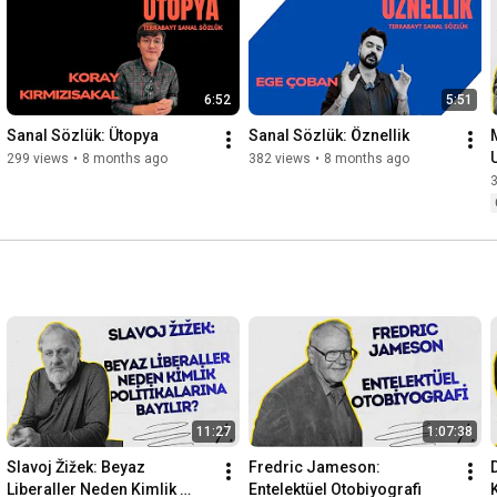
düşündürücü bir içerik!

Videoyu beğenmeyi ve kanalımıza abone olmayı unutmayın. 
Yorumlarda siz de öznellik kavramı hakkındaki görüşlerinizi 
6:52
5:51
paylaşabilirsiniz!

Sanal Sözlük: Ütopya
Sanal Sözlük: Öznellik
#SanalSözlük
#Öznellik
#DüşünceTarihi
#Terrabayt
#Felsefe
299 views
•
8 months ago
382 views
•
8 months ago
3
11:27
1:07:38
Slavoj Žižek: Beyaz 
Fredric Jameson: 
Liberaller Neden Kimlik 
Entelektüel Otobiyografi