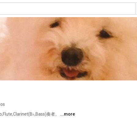
eos
Flute,Clarinet(B♭,Bass)奏者。 
...more