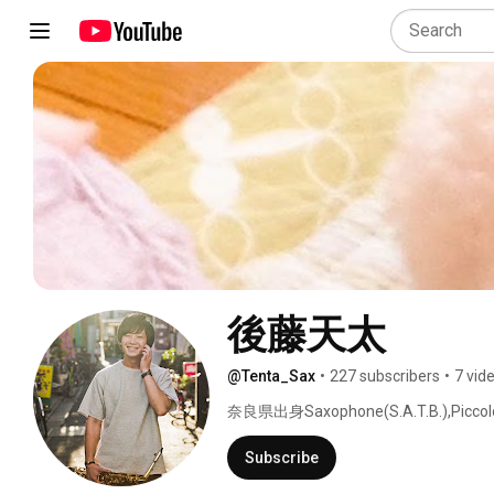
後藤天太
@Tenta_Sax
•
227 subscribers
•
7 vid
奈良県出身Saxophone(S.A.T.B.),Piccolo,
Subscribe