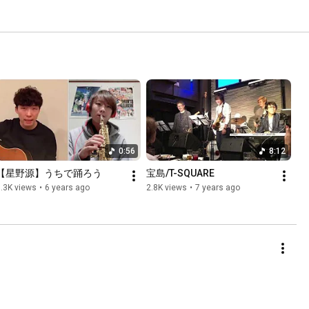
0:56
8:12
【星野源】うちで踊ろう
宝島/T-SQUARE
.3K views
•
6 years ago
2.8K views
•
7 years ago