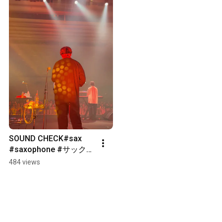
SOUND CHECK#sax 
#saxophone #サックス 
#funk #jazz 
484 views
#tentagoto #後藤天太