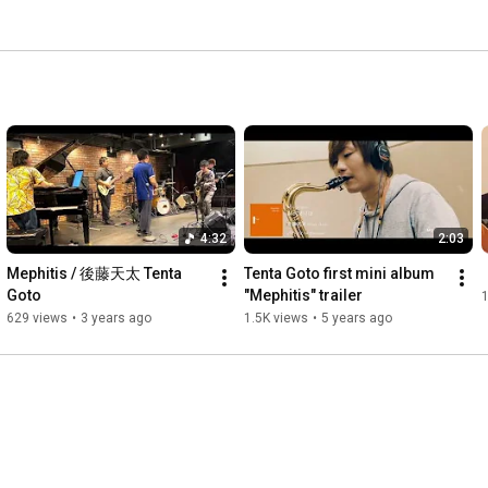
4:32
2:03
Mephitis / 後藤天太 Tenta 
Tenta Goto first mini album 
Goto
"Mephitis" trailer
1
629 views
•
3 years ago
1.5K views
•
5 years ago