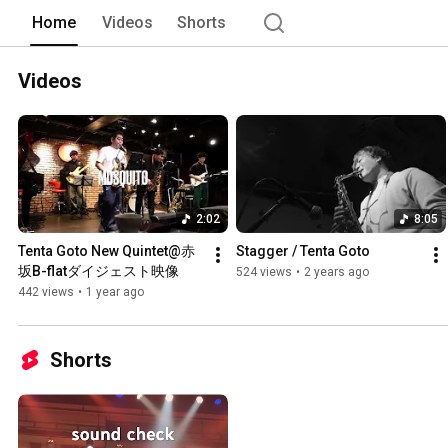
Home
Videos
Shorts
Videos
2:02
8:05
Tenta Goto New Quintet@赤
Stagger / Tenta Goto
坂B-flatダイジェスト映像
524 views
•
2 years ago
442 views
•
1 year ago
Shorts