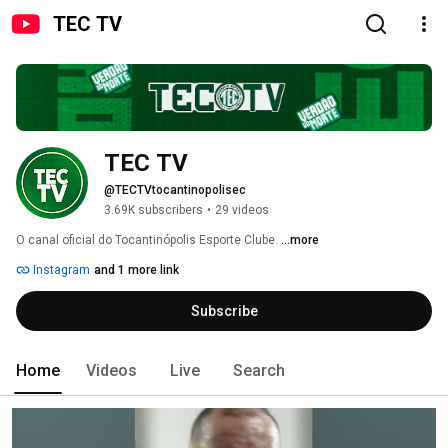
TEC TV
TEC TV
@TECTVtocantinopolisec
3.69K subscribers
•
29 videos
O canal oficial do Tocantinópolis Esporte Clube. 
...more
Instagram
and 1 more link
Subscribe
Home
Videos
Live
Search