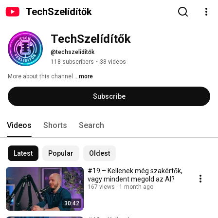
TechSzelídítők
TechSzelídítők
@techszelídítők
118 subscribers
•
38 videos
More about this channel
...more
Subscribe
Videos
Shorts
Search
Latest
Popular
Oldest
#19 – Kellenek még szakértők,
vagy mindent megold az AI?
167 views
1 month ago
30:42