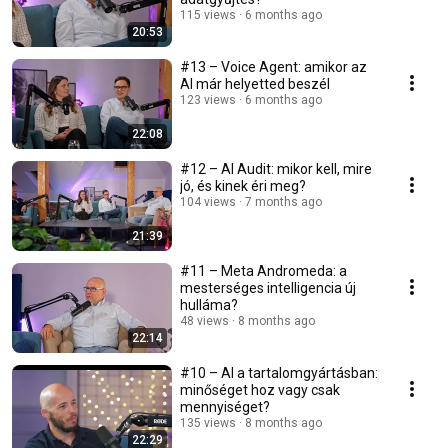
115 views
6 months ago
20:53
#13 – Voice Agent: amikor az
AI már helyetted beszél
123 views
6 months ago
22:08
#12 – AI Audit: mikor kell, mire
jó, és kinek éri meg?
104 views
7 months ago
21:39
#11 – Meta Andromeda: a
mesterséges intelligencia új
hulláma?
48 views
8 months ago
22:14
#10 – AI a tartalomgyártásban:
minőséget hoz vagy csak
mennyiséget?
135 views
8 months ago
22:29