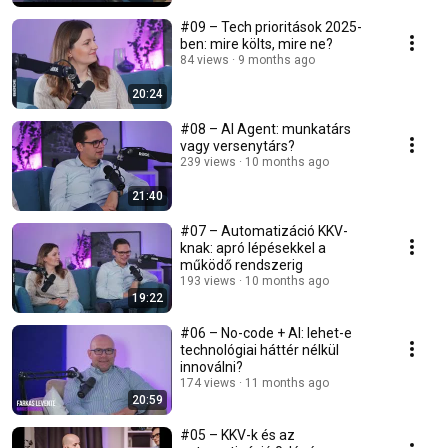
#09 – Tech prioritások 2025-
ben: mire költs, mire ne?
84 views
9 months ago
20:24
#08 – AI Agent: munkatárs
vagy versenytárs?
239 views
10 months ago
21:40
#07 – Automatizáció KKV-
knak: apró lépésekkel a
működő rendszerig
193 views
10 months ago
19:22
#06 – No-code + AI: lehet-e
technológiai háttér nélkül
innoválni?
174 views
11 months ago
20:59
#05 – KKV-k és az