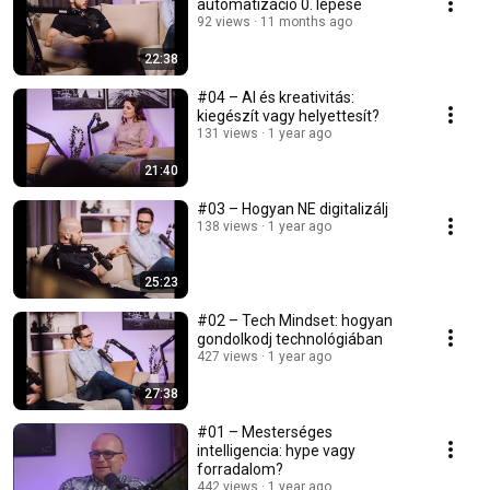
automatizáció 0. lépése
92 views
11 months ago
22:38
#04 – AI és kreativitás:
kiegészít vagy helyettesít?
131 views
1 year ago
21:40
#03 – Hogyan NE digitalizálj
138 views
1 year ago
25:23
#02 – Tech Mindset: hogyan
gondolkodj technológiában
427 views
1 year ago
27:38
#01 – Mesterséges
intelligencia: hype vagy
forradalom?
442 views
1 year ago