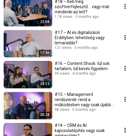
#18 – Kell még
szoftverfejlesztő… vagy már
mindenki az lett?
1.7K views
3 months ago
23:58
#17 – AI és digitalizáció
Erdélyben: lehetőség vagy
lemaradás?
121 views
3 months ago
17:36
#16 – Content Shock: túl sok
tartalom, túl kevés figyelem
99 views
4 months ago
24:13
#15 – Management
rendszerek: rend a
működésben vagy csak újabb
szoftver?
98 views
5 months ago
20:28
#14 – CRM és AI:
kapcsolatépítés vagy csak
adatgyűjtés?