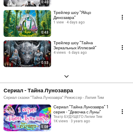
0:40
Трейлер шоу "Яйцо
Динозавра"
1 view
4 days ago
0:43
Трейлер шоу "Тайна
Зеркальных Иллюзий"
4 views
6 days ago
0:53
Сериал - Тайна Лунозавра
Сериал сказки "Тайна Лунозавра" Режиссер - Лилия Тим
Сериал "Тайна Лунозавра" 1
серия - "Девочка с Луны"
Театр БУДУЩЕГО Лилии Тим
1K views
3 years ago
5:08