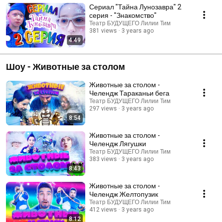
Сериал "Тайна Лунозавра" 2
серия - "Знакомство"
Театр БУДУЩЕГО Лилии Тим
381 views
3 years ago
4:49
Шоу - Животные за столом
Животные за столом -
Челендж Тараканьи бега
Театр БУДУЩЕГО Лилии Тим
297 views
3 years ago
8:54
Животные за столом -
Челендж Лягушки
Театр БУДУЩЕГО Лилии Тим
383 views
3 years ago
8:43
Животные за столом -
Челендж Желтопузик
Театр БУДУЩЕГО Лилии Тим
412 views
3 years ago
8:12