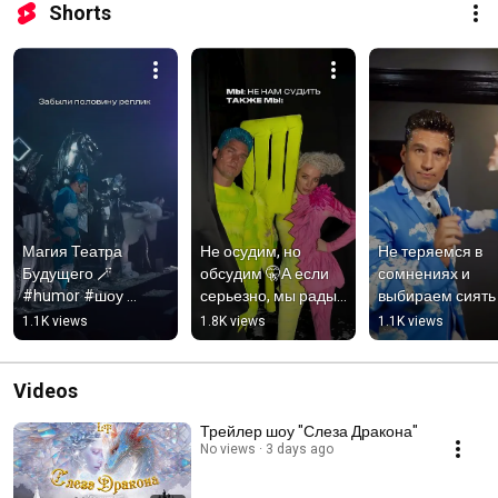
Shorts
Магия Театра 
Не осудим, но 
Не теряемся в 
Будущего 🪄  
обсудим 🤫А если 
сомнениях и 
#humor #шоу 
серьезно, мы рады 
выбираем сиять 
#тренд #театр 
видеть вас в нашем 
для вас✨ 
1.1K views
1.8K views
1.1K views
#цирк
театре в любом 
#детскийтеатр 
наряде ❤️
#театр #humor
Videos
Трейлер шоу "Слеза Дракона"
No views
3 days ago