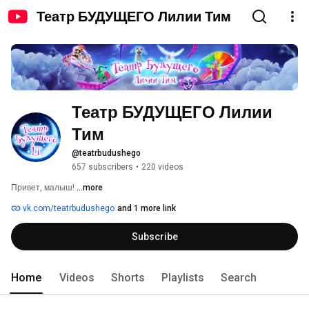
Театр БУДУЩЕГО Лилии Тим
Театр БУДУЩЕГО Лилии 
Тим
@teatrbudushego
657 subscribers
•
220 videos
Привет, малыш! 
...more
vk.com/teatrbudushego
and 1 more link
Subscribe
Home
Videos
Shorts
Playlists
Search